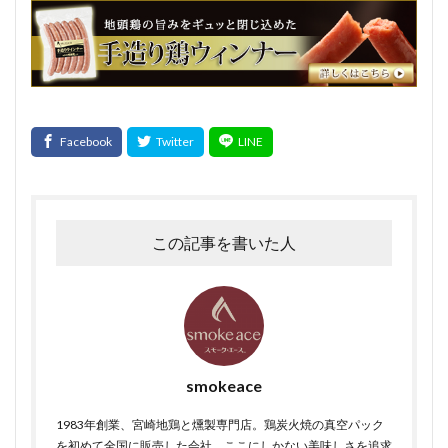
monoマガジン
くいしんぼ倶楽部
イタリアン
春巻き
キッシュ
レシピ，キャロットライス
大雨
大雪
遅延
同梱
追加
複数
Tanto
サンドウィッチ
おはよう奥さん
宮崎名物
ABCマガジン
せせり香草焼
宮崎地頭鶏ももスモーク
真空パック
イタリアンサラミ
パスタ
TokyoWalker
お問合せ
イタリアンフレッシュポークソーセージ
この記事を書いた人
うま味
フジテレビスーパーニュース
ハガキ
ポラロイド
レビュー
消毒
賞味期間
官能検査
クリーンパック
三枚肉
残留農薬
シーズニング
塩づけ
塩抜き
湿塩せき法
smokeace
湿度
子豚
魚肉ソーセージ
クックドソーセージ
クックドハム
1983年創業、宮崎地鶏と燻製専門店。鶏炭火焼の真空パック
を初めて全国に販売した会社。ここにしかない美味しさを追求
クノブラウソーセージ
クラコウソーセージ