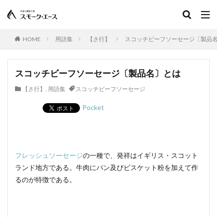
タン
オリーブオイル
健康
炭水化物
たん白質
タンブリング
血合肉
畜産
HOME
用語集
【さ行】
スコッチビーフソーセージ〔製品
矮鶏
中温菌
調味料
チョップドハム
ツアンポーネ
つなぎ
牛肉
逆性石けん
ふるさとの味読本
手造り鶏ウインナー
dancyu
スコッチビーフソーセージ〔製品名〕とは
Flash
Sakura
おとなの週末
ささみスモーク
【さ行】
,
用語集
スコッチビーフソーセージ
人工ケーシング
スイスクラブソーセージ
Pocket
水分含有量
スコッチビーフソーセージ
ワンタン包み揚げ
ごきげんテレビ
お客様の声スモーク・エース
柚子こしょう
フレッシュソーセージ
の一種で、発祥はイギリス・スコット
ショルダーベーコン
日本農林規格
ジルツブルスト
ランド地方である。牛肉にパン及びビスケット粉を加えて作
真空包装
真空包装機
真空冷却
シンケン
るのが特徴である。
グリーゼ
コンテスト
ブログ
食品衛生管理者
食品衛生法
食品添加物
植物性たん白
お中元
お歳暮
すじ
JAS規格
正肉