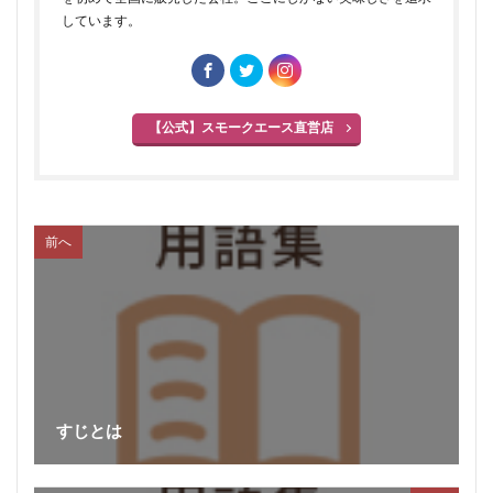
しています。
無菌包装
サワーハム
グルタミン酸ナトリウム
グルテン
コラーゲン
混合ソーセージ
混合プレスハム
コンビーフ
細菌性食中毒
【公式】スモークエース直営店
サイドベーコン
在来種
採卵鶏
サウザンホットソーセージ
殺菌
薩摩鶏
カントリースタイル
酸化
サマーソーセージ
食塩
充填機
食中毒
食肉衛生
前へ
食肉加工品
食肉食鳥処理加工業
焼き加減
ボジョレー
ウォータリーポーク
カッター
サイレントカッター
くん煙室
くん煙発生機
殺菌釜
殺菌灯
ショートホーン
グリーンリング
ジャージー
若齢肥育
しゃも
軍鶏
ジャンボン・ブラン・ドゥ・パリ
すじとは
シューソーセージ
充填