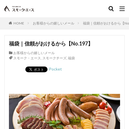
シーズニング
塩づけ
塩抜き
湿塩せき法
湿度
子豚
魚肉ソーセージ
クックドソーセージ
クックドハム
HOME
お客様からの嬉しいメール
福袋｜信頼がおけるから【No.
クノブラウソーセージ
クラコウソーセージ
無菌包装
サワーハム
グルタミン酸ナトリウム
福袋｜信頼がおけるから【No.197】
グルテン
コラーゲン
混合ソーセージ
お客様からの嬉しいメール
混合プレスハム
コンビーフ
細菌性食中毒
スモーク・エース
,
スモークチーズ
,
福袋
サイドベーコン
在来種
採卵鶏
Pocket
サウザンホットソーセージ
殺菌
薩摩鶏
カントリースタイル
酸化
サマーソーセージ
食塩
充填機
食中毒
食肉衛生
食肉加工品
食肉食鳥処理加工業
焼き加減
ボジョレー
ウォータリーポーク
カッター
サイレントカッター
くん煙室
くん煙発生機
殺菌釜
殺菌灯
ショートホーン