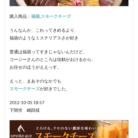
グリーンリング
ジャージー
若齢肥育
しゃも
軍鶏
ジャンボン・ブラン・ドゥ・パリ
購入商品：
福袋
,
スモークチーズ
シューソーセージ
充填
うんなんか、これってきめるより、
シュバルツベルダーブラスト
シュペックブルスト
福袋のようなミステリアスさが好き
ショートカットハム
ショートプレート
鶏炭火焼レア－
スモークソフトベーコン
普通は福袋ってすきじゃないんだけど、
ボジョレーセット
鶏ガーリックフランク
コージーさんのところは信頼がおけるから、
お任せのほうがええっす。
検索
えっと、まあそのなかでも
スモークチーズ
が好きでした。
2012-10-05 18:57
下関市 嶋田様