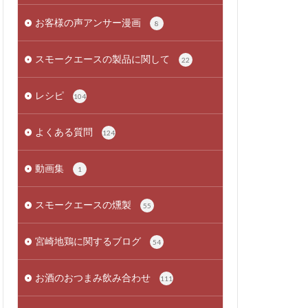
お客様の声アンサー漫画
8
スモークエースの製品に関して
22
レシピ
104
よくある質問
124
動画集
1
スモークエースの燻製
55
宮崎地鶏に関するブログ
54
お酒のおつまみ飲み合わせ
111