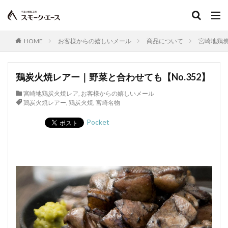
手羽元
焙焼製品
バイスヴルスト
バウエルンブラートブルスト
発酵
発酵ソーセージ
発色剤
発色助材
パテ
パプリカ
半解凍
HOME
お客様からの嬉しいメール
商品について
宮崎地鶏
ハンティングソーセージ
非加熱食肉製品
挽き肉
品質表示基準
デボンシャースタイルソーセージ
鶏炭火焼レアー｜野菜と合わせても【No.352】
病原性大腸菌
スモークドダニッシュソーセージ
宮崎地鶏炭火焼レア
,
お客様からの嬉しいメール
多糖類
スモークドタン
スモークドチューリンガー
鶏炭火焼レアー
,
鶏炭火焼
,
宮崎名物
スモークドハム
スモークドビーフ
Pocket
スモークフレーバー
スライサー
スライス
セミドライソーセージ
速成くん煙法
ソフトサラミ
ソフトドライソーセージ
ソルビン酸
ダッチヘッドチーズ
ダニッシュビーフアンドポークソーセージ
テール
タン
オリーブオイル
健康
炭水化物
たん白質
タンブリング
血合肉
畜産