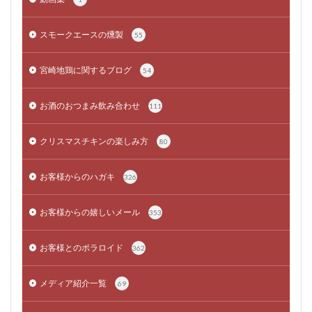
スモークエースの燻製
55
宮崎地鶏に関するブログ
54
お酒のおつまみ飲み合わせ
111
クリスマスチキンの楽しみ方
80
お客様からのハガキ
326
お客様からの嬉しいメール
353
お客様とのポラロイド
362
メディア紹介一覧
69