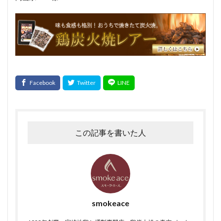
大雨
大雪
遅延
同梱
追加
複数
Tanto
サンドウィッチ
おはよう奥さん
宮崎名物
ABCマガジン
せせり香草焼
宮崎地頭鶏ももスモーク
真空パック
イタリアンサラミ
パスタ
TokyoWalker
お問合せ
イタリアンフレッシュポークソーセージ
うま味
フジテレビスーパーニュース
ハガキ
ポラロイド
レビュー
消毒
賞味期間
官能検査
クリーンパック
三枚肉
残留農薬
この記事を書いた人
シーズニング
塩づけ
塩抜き
湿塩せき法
湿度
子豚
魚肉ソーセージ
クックドソーセージ
クックドハム
クノブラウソーセージ
クラコウソーセージ
無菌包装
サワーハム
グルタミン酸ナトリウム
smokeace
グルテン
コラーゲン
混合ソーセージ