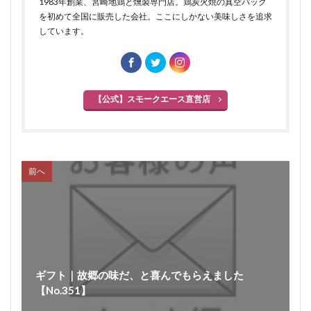
1983年創業、宮崎地鶏と燻製専門店。鶏炭火焼の真空パック
混合プレスハム
コンビーフ
細菌性食中毒
を初めて全国に販売した会社。ここにしかない美味しさを追求
サイドベーコン
在来種
採卵鶏
しています。
サウザンホットソーセージ
殺菌
薩摩鶏
カントリースタイル
酸化
サマーソーセージ
食塩
充填機
食中毒
食肉衛生
【公式】スモークエース直営店
食肉加工品
食肉食鳥処理加工業
焼き加減
ボジョレー
ウォータリーポーク
カッター
サイレントカッター
くん煙室
くん煙発生機
前へ
殺菌釜
殺菌灯
ショートホーン
グリーンリング
ジャージー
若齢肥育
しゃも
軍鶏
ジャンボン・ブラン・ドゥ・パリ
シューソーセージ
充填
シュバルツベルダーブラスト
シュペックブルスト
ギフト｜故郷の味だ、と喜んでもらえました
ショートカットハム
ショートプレート
【No.351】
鶏炭火焼レア－
スモークソフトベーコン