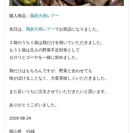
矮鶏
中温菌
調味料
チョップドハム
ツアンポーネ
つなぎ
牛肉
逆性石けん
購入商品：
鶏炭火焼レアー
ふるさとの味読本
手造り鶏ウインナー
dancyu
先日は、
鶏炭火焼レアー
でお世話になりました。
Flash
Sakura
おとなの週末
ささみスモーク
人工ケーシング
スイスクラブソーセージ
２袋のうち１袋は鶏だけを焼いていただきました。
水分含有量
スコッチビーフソーセージ
もう１袋は主人の野菜不足対策として
ワンタン包み揚げ
ごきげんテレビ
セロリとゴーヤを一緒に炒めました。
お客様の声スモーク・エース
柚子こしょう
鶏だけはもちろんですが、野菜と合わせても
ショルダーベーコン
日本農林規格
ジルツブルスト
味がぼけることなく、大変美味しくいただきました。
真空包装
真空包装機
真空冷却
シンケン
また近いうちに注文させていただきたいと思います。
グリーゼ
コンテスト
ブログ
食品衛生管理者
食品衛生法
食品添加物
植物性たん白
お中元
ありがとうございました。
お歳暮
すじ
JAS規格
正肉
2018-08-24
monoマガジン
くいしんぼ倶楽部
イタリアン
春巻き
キッシュ
レシピ，キャロットライス
岡山県 YS様