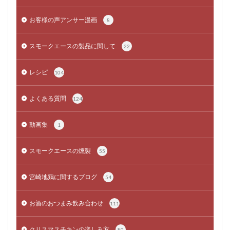
お客様の声アンサー漫画
8
スモークエースの製品に関して
22
レシピ
104
よくある質問
124
動画集
1
スモークエースの燻製
55
宮崎地鶏に関するブログ
54
お酒のおつまみ飲み合わせ
111
クリスマスチキンの楽しみ方
80