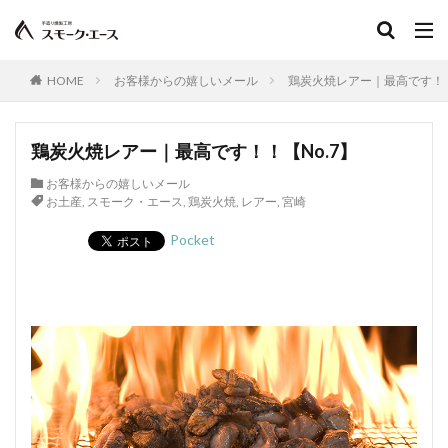
サイドベーコン
在来種
採卵鶏
サウザンホットソーセージ
殺菌
薩摩鶏
カントリースタイル
酸化
サマーソーセージ
HOME
お客様からの嬉しいメール
鶏炭火焼レアー｜最高です！！
食塩
充填機
食中毒
食肉衛生
食肉加工品
食肉食鳥処理加工業
焼き加減
鶏炭火焼レアー｜最高です！！【No.7】
ボジョレー
ウォータリーポーク
カッター
お客様からの嬉しいメール
サイレントカッター
くん煙室
くん煙発生機
お土産
,
スモーク・エース
,
鶏炭火焼
,
レアー
,
宮崎
殺菌釜
殺菌灯
ショートホーン
Pocket
グリーンリング
ジャージー
若齢肥育
しゃも
軍鶏
ジャンボン・ブラン・ドゥ・パリ
シューソーセージ
充填
シュバルツベルダーブラスト
シュペックブルスト
ショートカットハム
ショートプレート
鶏炭火焼レア－
スモークソフトベーコン
ボジョレーセット
鶏ガーリックフランク