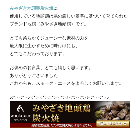
みやざき地頭鶏炭火焼
に
使用している地頭鶏は県の厳しい基準に基づいて育てられた
ブランド地鶏（みやざき地頭鶏）です。
とても柔らかくジューシーな素材の力を
最大限に生かすために味付けにも、
とてもこだわっております。
お褒めのお言葉、とても嬉しく思います。
ありがとうございました！
これからも、スモーク・エースをよろしくお願いします。
♪:*:･･:*:･♪･:*:･･:*:･♪:*:･･:*:･♪･:*:･･:*:･♪･:*:･･:*:･♪