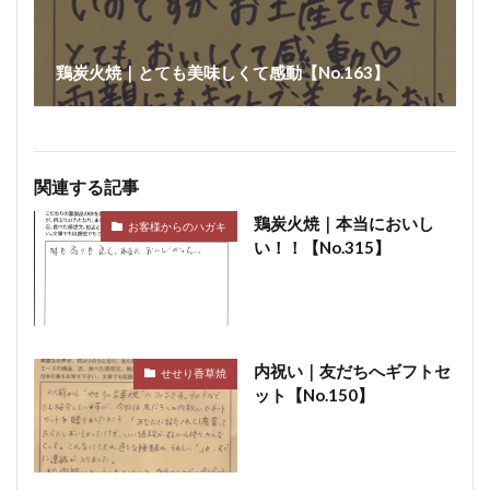
鶏炭火焼｜とても美味しくて感動【No.163】
関連する記事
鶏炭火焼｜本当においし
お客様からのハガキ
い！！【No.315】
内祝い｜友だちへギフトセ
せせり香草焼
ット【No.150】