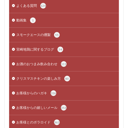
よくある質問
124
動画集
1
スモークエースの燻製
55
宮崎地鶏に関するブログ
54
お酒のおつまみ飲み合わせ
111
クリスマスチキンの楽しみ方
80
お客様からのハガキ
326
お客様からの嬉しいメール
353
お客様とのポラロイド
362