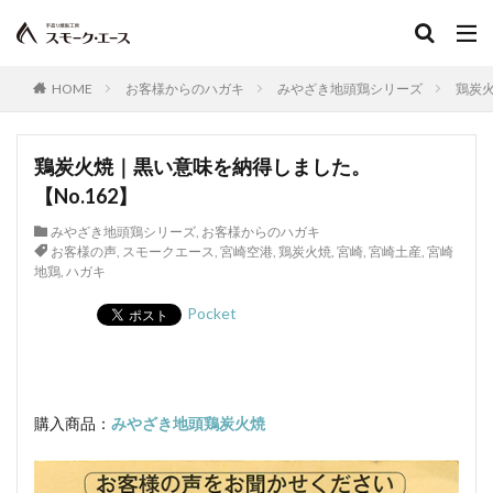
HOME
お客様からのハガキ
みやざき地頭鶏シリーズ
鶏炭火
鶏炭火焼｜黒い意味を納得しました。
【No.162】
みやざき地頭鶏シリーズ
,
お客様からのハガキ
お客様の声
,
スモークエース
,
宮崎空港
,
鶏炭火焼
,
宮崎
,
宮崎土産
,
宮崎
地鶏
,
ハガキ
Pocket
購入商品：
みやざき地頭鶏炭火焼