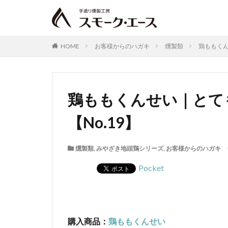
HOME
お客様からのハガキ
燻製類
鶏ももくん
鶏ももくんせい｜とて
【No.19】
燻製類
,
みやざき地頭鶏シリーズ
,
お客様からのハガキ
Pocket
購入商品：
鶏ももくんせい