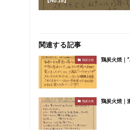
【No.18】
関連する記事
鶏炭火焼｜”
鶏炭火焼
鶏炭火焼｜激
鶏炭火焼