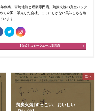
83年創業、宮崎地鶏と燻製専門店。鶏炭火焼の真空パック
めて全国に販売した会社。ここにしかない美味しさを追
ています。
【公式】スモークエース直営店
次へ
鶏炭火焼|すっごい、おいしい