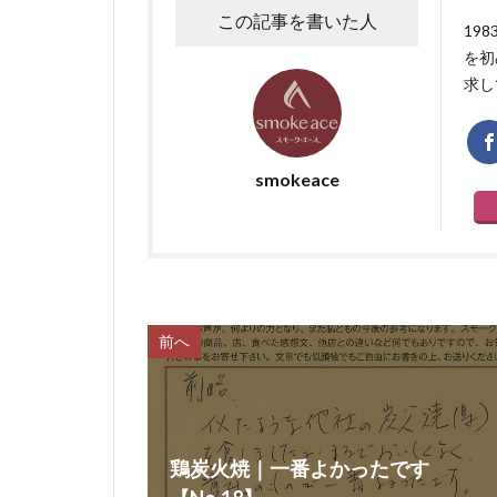
この記事を書いた人
19
を初
求し
smokeace
前へ
鶏炭火焼｜一番よかったです