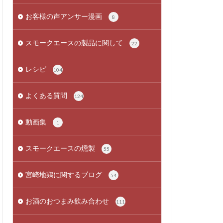
お客様の声アンサー漫画
8
スモークエースの製品に関して
22
レシピ
104
よくある質問
124
動画集
1
スモークエースの燻製
55
宮崎地鶏に関するブログ
54
お酒のおつまみ飲み合わせ
111