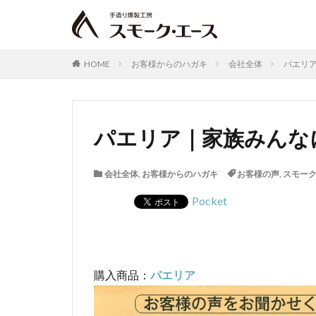
HOME
お客様からのハガキ
会社全体
パエリア
パエリア｜家族みんなに
会社全体
,
お客様からのハガキ
お客様の声
,
スモー
Pocket
購入商品：
パエリア