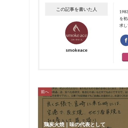
この記事を書いた人
19
を初
求し
smokeace
前へ
鶏炭火焼｜味の代表として