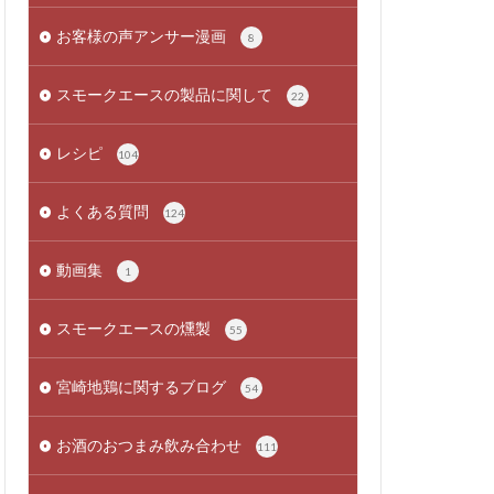
お客様の声アンサー漫画
8
スモークエースの製品に関して
22
レシピ
104
よくある質問
124
動画集
1
スモークエースの燻製
55
宮崎地鶏に関するブログ
54
お酒のおつまみ飲み合わせ
111