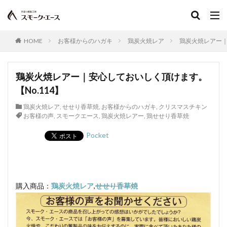
軍鶏
ジャンボン・ブラン・ドゥ・パリ
シューソーセージ
充填
シュバルツベルダーブラスト
シュペックブルスト
HOME
お客様からのハガキ
鶏炭火焼レア
鶏炭火焼レアー｜
ショートカットハム
ショートプレート
鶏炭火焼レア－
スモークソフトベーコン
鶏炭火焼レアー｜安心しておいしく頂けます。
ボジョレーセット
鶏ガーリックフランク
【No.114】
鶏炭火焼レア
,
せせり香草焼
,
お客様からのハガキ
,
クリスマスチキン
検索
お客様の声
,
スモークエース
,
鶏炭火焼レアー
,
鶏せせり香草焼
Pocket
購入商品：
鶏炭火焼レア
,
せせり香草焼