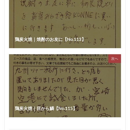
鶏炭火焼｜焼酎のお友に【No.113】
次へ
鶏炭火焼｜目から鱗【No.115】