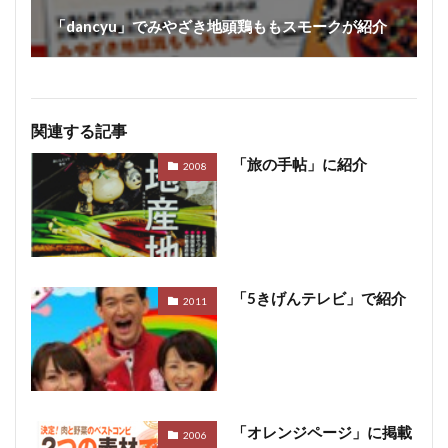
「dancyu」でみやざき地頭鶏ももスモークが紹介
関連する記事
「旅の手帖」に紹介
2008
「5きげんテレビ」で紹介
2011
「オレンジページ」に掲載
2006