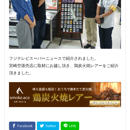
サウザンホットソーセージ
殺菌
薩摩鶏
カントリースタイル
酸化
サマーソーセージ
食塩
充填機
食中毒
食肉衛生
食肉加工品
食肉食鳥処理加工業
焼き加減
ボジョレー
ウォータリーポーク
カッター
サイレントカッター
くん煙室
くん煙発生機
殺菌釜
殺菌灯
ショートホーン
フジテレビスーパーニュースで紹介されました。
グリーンリング
ジャージー
若齢肥育
しゃも
宮崎空港売店に取材にお越し頂き、鶏炭火焼レアーをご紹介
頂きました。
軍鶏
ジャンボン・ブラン・ドゥ・パリ
シューソーセージ
充填
シュバルツベルダーブラスト
シュペックブルスト
ショートカットハム
ショートプレート
鶏炭火焼レア－
スモークソフトベーコン
ボジョレーセット
鶏ガーリックフランク