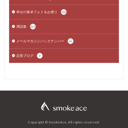
幸せの食卓フォト＆お便り
106
用語集
321
メールマガジンバックナンバー
66
店長ブログ
7
Copyright © SmokeAce. All rights reserved.