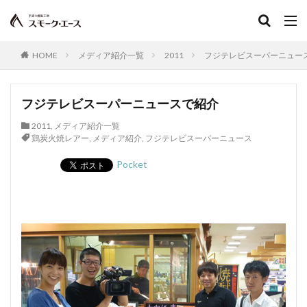
宮崎名物
ABCマガジン
せせり香草焼
宮崎地頭鶏ももスモーク
真空パック
イタリアンサラミ
パスタ
TokyoWalker
HOME
メディア紹介一覧
2011
フジテレビスーパーニュー
お問合せ
イタリアンフレッシュポークソーセージ
うま味
フジテレビスーパーニュース
ハガキ
フジテレビスーパーニュースで紹介
ポラロイド
レビュー
消毒
賞味期間
2011
,
メディア紹介一覧
官能検査
クリーンパック
三枚肉
残留農薬
鶏炭火焼レアー
,
メディア紹介
,
フジテレビスーパーニュース
シーズニング
塩づけ
塩抜き
湿塩せき法
Pocket
湿度
子豚
魚肉ソーセージ
クックドソーセージ
クックドハム
クノブラウソーセージ
クラコウソーセージ
無菌包装
サワーハム
グルタミン酸ナトリウム
グルテン
コラーゲン
混合ソーセージ
混合プレスハム
コンビーフ
細菌性食中毒
サイドベーコン
在来種
採卵鶏