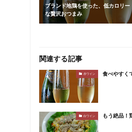
ブランド地鶏を使った、低カロリー
な贅沢おつまみ
関連する記事
食べやすく
赤ワイン
もう絶品！
白ワイン