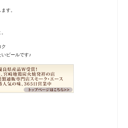
します。
よ。
コク
いビールです♪