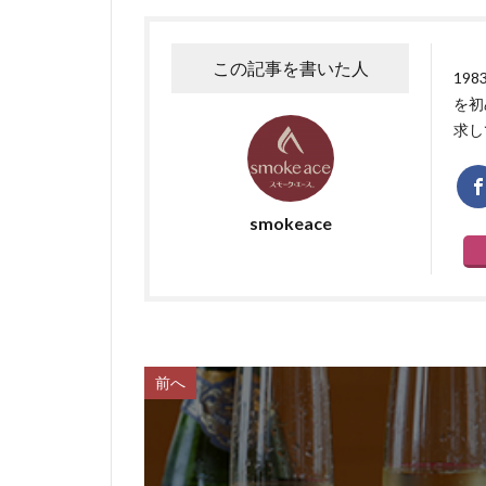
この記事を書いた人
19
を初
求し
smokeace
前へ