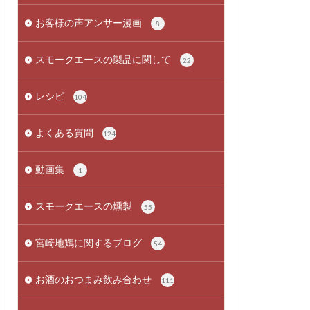
お客様の声アンサー漫画
8
スモークエースの製品に関して
22
レシピ
104
よくある質問
124
動画集
1
スモークエースの燻製
55
宮崎地鶏に関するブログ
54
お酒のおつまみ飲み合わせ
111