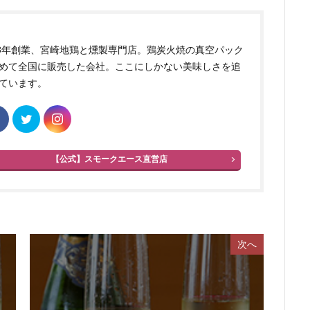
83年創業、宮崎地鶏と燻製専門店。鶏炭火焼の真空パック
めて全国に販売した会社。ここにしかない美味しさを追
ています。
【公式】スモークエース直営店
次へ