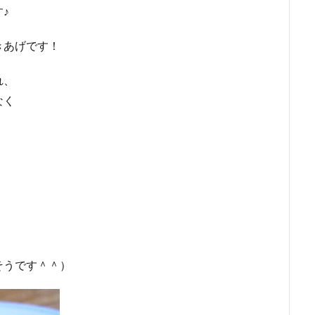
♪
きあげです！
れ、
なく
そうです＾＾）