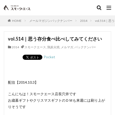
HOME
メールマガジンバックナンバー
2014
vol.514
vol.514｜思う存分食べ比べしてみてください
2014
スモークエース
,
鶏炭火焼
,
メルマガ
,
バックナンバー
Pocket
配信【2014.10.3】
こんにちは！スモークエース店長穴井です
お歳暮ギフトやクリスマスギフトのＤＭも来週には刷り上が
りそうです