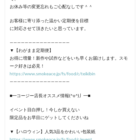
お休み等の変更忘れもご心配なしです＾＾
お客様に寄り添った温かい定期便を目標
に対応させて頂きたいと思っています。
————————————————
▼【わがまま定期便】
お得に増量！新作や試作などをいち早くお届けします。スモ
ーク好きは必見！
https://www.smokeace.jp/fs/food/c/teikibin
————————————————
■━コージー店長オススメ情報(^o^)丿━■
イベント目白押し！今しか買えない
限定品をお早目にゲットしてくださいね
▼【ハロウィン】人気3品をかわいい包装紙
https://www.smokeace.jp/fs/food/c/event