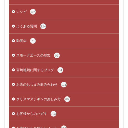
レシピ
104
よくある質問
124
動画集
1
スモークエースの燻製
55
宮崎地鶏に関するブログ
54
お酒のおつまみ飲み合わせ
111
クリスマスチキンの楽しみ方
80
お客様からのハガキ
326