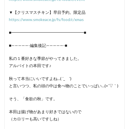
▼【クリスマスチキン】早目予約。限定品
https://www.smokeace.jp/fs/food/c/xmas
■━━━━━━━━━━━━━━━━━━■
■—————-編集後記—————-■
私の１番好きな季節がやってきました。
アルバイトの本田です♪
秋って本当にいいですよね…( ´_ゝ`)
と言いつつ、私の頭の中は食べ物のことでいっぱい…(=´▽｀)
そう、「食欲の秋」です。
本田は揚げ物があまり好きではないので
（カロリーも高いですしね）