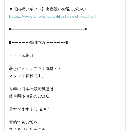
▼【内祝いギフト】出産祝いお返しが多い
https://www.smokeace.jp/lifestyle/uchiiwai.html
■━━━━━━━━━━━━━━━━━━■
■—————-編集後記—————-■
・・・猛暑日
暑さにノックアウト気味・・・
スタッフ有村です。
今年の日本の最高気温は
岐阜県多治見の39.3℃！！
暑すぎますよ(；´Д`A “`
宮崎でも37℃を
超える日もちらほら。。