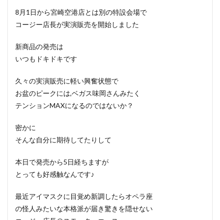
8月1日から宮崎空港店とは別の特設会場で
コージー店長が実演販売を開始しました
新商品の発売は
いつもドキドキです
久々の実演販売に軽い興奮状態で
お盆のピークには,ベガス味岡さんみたく
テンションMAXになるのではないか？
密かに
そんな自分に期待してたりして
本日で発売から5日経ちますが
とっても好感触なんです♪
最近アイマスクに目覚め新調したらオペラ座
の怪人みたいな本格派が届き驚きを隠せない