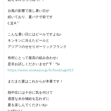
台風の影響で蒸し暑い日が
続いており、夏バテ寸前です
(;´Д`A “`
こんな暑い日にはビールですよね♪
キンキンに冷えたビールと
アツアツのせせりガーリックフランク
有村にとって最高の組み合わせ♪
是非お試しくださいませ(*´∇｀*)v
https://www.smokeace.jp/fs/food/sajp013
まだまだ夏はこれからが本番です！
熱中症には十分に気を付けて
適度な水分補給を忘れずに
夏を楽しんでくださいね♪
(o^∇^o)！