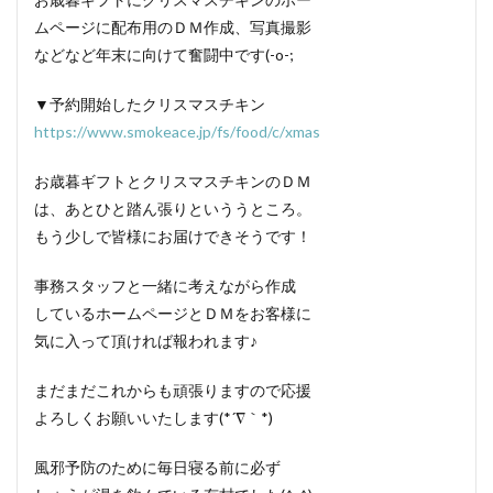
ムページに配布用のＤＭ作成、写真撮影
などなど年末に向けて奮闘中です(-o-;
▼予約開始したクリスマスチキン
https://www.smokeace.jp/fs/food/c/xmas
お歳暮ギフトとクリスマスチキンのＤＭ
は、あとひと踏ん張りといううところ。
もう少しで皆様にお届けできそうです！
事務スタッフと一緒に考えながら作成
しているホームページとＤＭをお客様に
気に入って頂ければ報われます♪
まだまだこれからも頑張りますので応援
よろしくお願いいたします(*´∇｀*)
風邪予防のために毎日寝る前に必ず