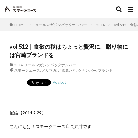
HOME
メールマガジンバックナンバー
2014
vol.512
vol.512｜食欲の秋はちょっと贅沢に。贈り物に
は宮崎ブランドを
2014
,
メールマガジンバックナンバー
スモークエース
,
メルマガ
,
お歳暮
,
バックナンバー
,
ブランド
Pocket
配信【2014.9.29】
こんにちは！スモークエース店長穴井です