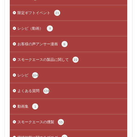
限定ギフトイベント
21
レシピ（動画）
9
お客様の声アンサー漫画
8
スモークエースの製品に関して
22
レシピ
104
よくある質問
124
動画集
1
スモークエースの燻製
55