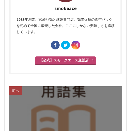
smokeace
食塩
充填機
食中毒
食肉衛生
食肉加工品
食肉食鳥処理加工業
焼き加減
1983年創業、宮崎地鶏と燻製専門店。鶏炭火焼の真空パック
を初めて全国に販売した会社。ここにしかない美味しさを追求
ボジョレー
ウォータリーポーク
カッター
しています。
サイレントカッター
くん煙室
くん煙発生機
殺菌釜
殺菌灯
ショートホーン
グリーンリング
ジャージー
若齢肥育
しゃも
【公式】スモークエース直営店
軍鶏
ジャンボン・ブラン・ドゥ・パリ
シューソーセージ
充填
シュバルツベルダーブラスト
シュペックブルスト
ショートカットハム
ショートプレート
前へ
鶏炭火焼レア－
スモークソフトベーコン
ボジョレーセット
鶏ガーリックフランク
検索