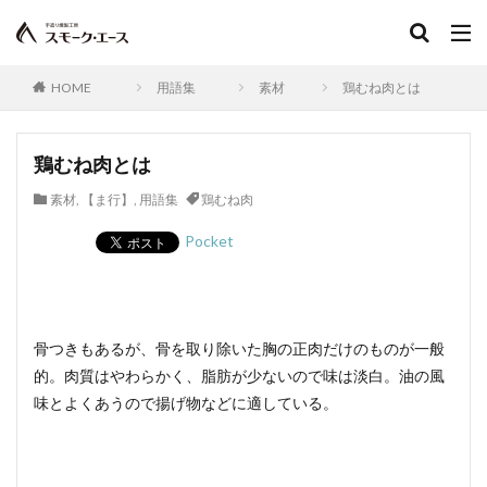
人工ケーシング
スイスクラブソーセージ
水分含有量
スコッチビーフソーセージ
HOME
用語集
素材
鶏むね肉とは
ワンタン包み揚げ
ごきげんテレビ
お客様の声スモーク・エース
柚子こしょう
ショルダーベーコン
日本農林規格
ジルツブルスト
鶏むね肉とは
真空包装
真空包装機
真空冷却
シンケン
素材
,
【ま行】
,
用語集
鶏むね肉
グリーゼ
コンテスト
ブログ
食品衛生管理者
Pocket
食品衛生法
食品添加物
植物性たん白
お中元
お歳暮
すじ
JAS規格
正肉
monoマガジン
くいしんぼ倶楽部
イタリアン
骨つきもあるが、骨を取り除いた胸の正肉だけのものが一般
春巻き
キッシュ
レシピ，キャロットライス
的。肉質はやわらかく、脂肪が少ないので味は淡白。油の風
大雨
大雪
遅延
同梱
追加
複数
味とよくあうので揚げ物などに適している。
Tanto
サンドウィッチ
おはよう奥さん
宮崎名物
ABCマガジン
せせり香草焼
宮崎地頭鶏ももスモーク
真空パック