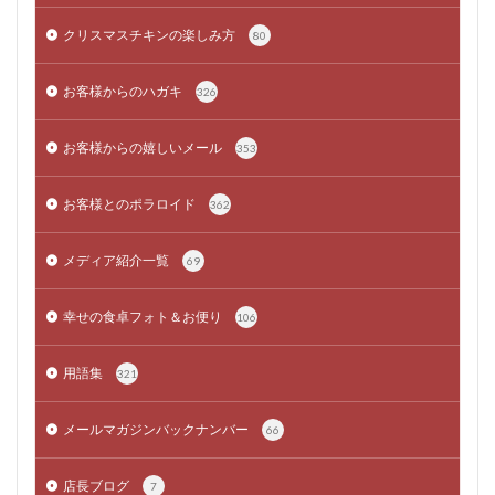
クリスマスチキンの楽しみ方
80
お客様からのハガキ
326
お客様からの嬉しいメール
353
お客様とのポラロイド
362
メディア紹介一覧
69
幸せの食卓フォト＆お便り
106
用語集
321
メールマガジンバックナンバー
66
店長ブログ
7