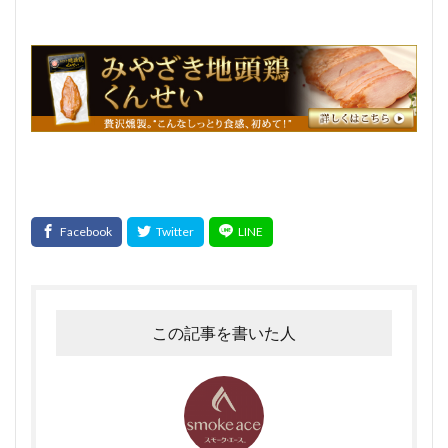
イタリアンサラミ
パスタ
TokyoWalker
お問合せ
イタリアンフレッシュポークソーセージ
うま味
フジテレビスーパーニュース
ハガキ
ポラロイド
レビュー
消毒
賞味期間
官能検査
クリーンパック
三枚肉
残留農薬
シーズニング
塩づけ
塩抜き
湿塩せき法
湿度
子豚
魚肉ソーセージ
クックドソーセージ
クックドハム
クノブラウソーセージ
クラコウソーセージ
無菌包装
サワーハム
グルタミン酸ナトリウム
グルテン
コラーゲン
混合ソーセージ
この記事を書いた人
混合プレスハム
コンビーフ
細菌性食中毒
サイドベーコン
在来種
採卵鶏
サウザンホットソーセージ
殺菌
薩摩鶏
カントリースタイル
酸化
サマーソーセージ