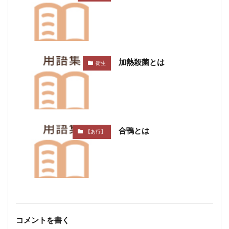
加熱殺菌とは
衛生
合鴨とは
【あ行】
コメントを書く