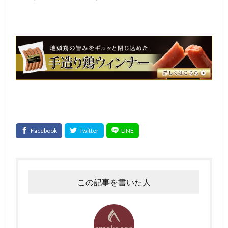
お問合せ
イタリアンフレッシュポークソーセージ
うま味
フジテレビスーパーニュース
ハガキ
ポラロイド
レビュー
消毒
賞味期間
官能検査
クリーンパック
三枚肉
残留農薬
シーズニング
塩づけ
塩抜き
湿塩せき法
湿度
子豚
魚肉ソーセージ
クックドソーセージ
クックドハム
クノブラウソーセージ
クラコウソーセージ
無菌包装
サワーハム
グルタミン酸ナトリウム
グルテン
コラーゲン
混合ソーセージ
混合プレスハム
コンビーフ
細菌性食中毒
サイドベーコン
在来種
採卵鶏
この記事を書いた人
サウザンホットソーセージ
殺菌
薩摩鶏
カントリースタイル
酸化
サマーソーセージ
食塩
充填機
食中毒
食肉衛生