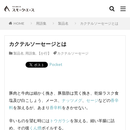
水分含有量
スコッチビーフソーセージ
ワンタン包み揚げ
ごきげんテレビ
お客様の声スモーク・エース
柚子こしょう
HOME
用語集
製品名
カクテルソーセージとは
ショルダーベーコン
日本農林規格
ジルツブルスト
真空包装
真空包装機
真空冷却
シンケン
カクテルソーセージとは
グリーゼ
コンテスト
ブログ
食品衛生管理者
製品名
,
用語集
,
【か行】
カクテルソーセージ
食品衛生法
食品添加物
植物性たん白
お中元
お歳暮
すじ
JAS規格
正肉
Pocket
monoマガジン
くいしんぼ倶楽部
イタリアン
春巻き
キッシュ
レシピ，キャロットライス
大雨
大雪
遅延
同梱
追加
複数
豚肉と牛肉は細かく挽き、豚脂肪は荒く挽き、乾燥ラスク食
Tanto
サンドウィッチ
おはよう奥さん
塩及び白こしょう、メース、
ナッツメグ
、
セージ
などの
香辛
宮崎名物
ABCマガジン
せせり香草焼
料
を加えるが、あまり
香辛料
をきかせない。
宮崎地頭鶏ももスモーク
真空パック
辛いものを望む時には
トウガラシ
を加える。細い羊腸に詰
イタリアンサラミ
パスタ
TokyoWalker
め、その後
くん煙
ボイルする。