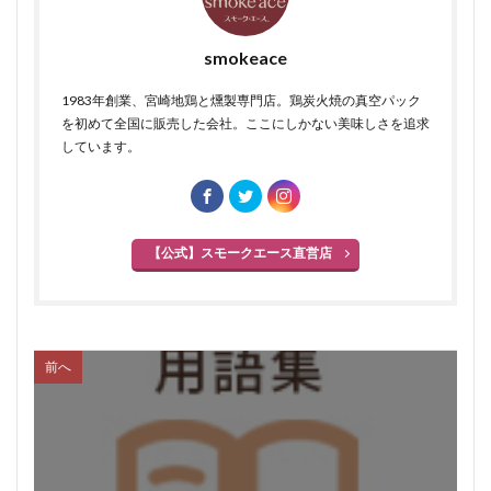
食肉加工品
食肉食鳥処理加工業
焼き加減
ボジョレー
ウォータリーポーク
カッター
smokeace
サイレントカッター
くん煙室
くん煙発生機
1983年創業、宮崎地鶏と燻製専門店。鶏炭火焼の真空パック
殺菌釜
殺菌灯
ショートホーン
を初めて全国に販売した会社。ここにしかない美味しさを追求
グリーンリング
ジャージー
若齢肥育
しゃも
しています。
軍鶏
ジャンボン・ブラン・ドゥ・パリ
シューソーセージ
充填
シュバルツベルダーブラスト
シュペックブルスト
【公式】スモークエース直営店
ショートカットハム
ショートプレート
鶏炭火焼レア－
スモークソフトベーコン
ボジョレーセット
鶏ガーリックフランク
前へ
検索