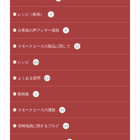
レシピ（動画）
9
お客様の声アンサー漫画
8
スモークエースの製品に関して
22
レシピ
104
よくある質問
124
動画集
1
スモークエースの燻製
55
宮崎地鶏に関するブログ
54