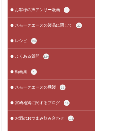
お客様の声アンサー漫画
8
スモークエースの製品に関して
22
レシピ
104
よくある質問
124
動画集
1
スモークエースの燻製
55
宮崎地鶏に関するブログ
54
お酒のおつまみ飲み合わせ
111