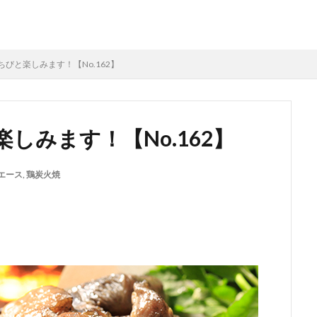
びと楽しみます！【No.162】
しみます！【No.162】
エース
,
鶏炭火焼