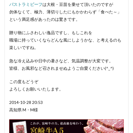
軍鶏
ジャンボン・ブラン・ドゥ・パリ
パストラミビーフ
は大根・豆苗を乗せて頂いたのですが
勿体なくて、極力、薄切りしたにもかかわらず「食べた～」
シューソーセージ
充填
という満足感があったのは驚きです。
シュバルツベルダーブラスト
シュペックブルスト
ショートカットハム
ショートプレート
贈り物にふさわしい逸品ですし、もしこれを
鶏炭火焼レア－
スモークソフトベーコン
職場に持っていくならどんな風にしようかな、と考えるのも
楽しいですね。
ボジョレーセット
鶏ガーリックフランク
急な冷え込みや日中の暑さなど、気温調整が大変です。
検索
皆様、お風邪など召されませぬようご自愛ください(^_^)
この度もどうぞ
よろしくお願いいたします。
2014-10-28 20:53
高知県 M・M様