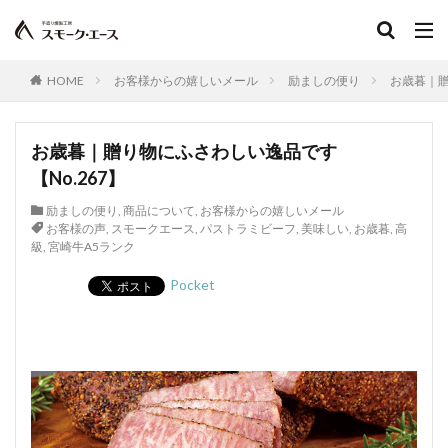
グリーゼ
コンテスト
ブログ
食品衛生管理者
食品衛生法
食品添加物
植物性たん白
お中元
お歳暮
すじ
JAS規格
正肉
HOME
お客様からの嬉しいメール
励ましの便り
お歳暮｜贈
monoマガジン
くいしんぼ倶楽部
イタリアン
春巻き
キッシュ
レシピ，キャロットライス
お歳暮｜贈り物にふさわしい逸品です
大雨
大雪
遅延
同梱
追加
複数
【No.267】
Tanto
サンドウィッチ
おはよう奥さん
励ましの便り
,
商品について
,
お客様からの嬉しいメール
宮崎名物
ABCマガジン
せせり香草焼
お客様の声
,
スモークエース
,
パストラミビーフ
,
美味しい
,
お歳暮
,
高
級
,
宮崎牛A5ランク
宮崎地頭鶏ももスモーク
真空パック
イタリアンサラミ
パスタ
TokyoWalker
Pocket
お問合せ
イタリアンフレッシュポークソーセージ
うま味
フジテレビスーパーニュース
ハガキ
ポラロイド
レビュー
消毒
賞味期間
官能検査
クリーンパック
三枚肉
残留農薬
シーズニング
塩づけ
塩抜き
湿塩せき法