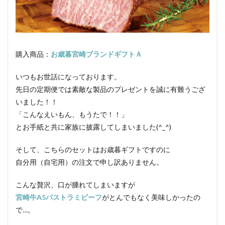
湿度
子豚
魚肉ソーセージ
クックドソーセージ
クックドハム
クノブラウソーセージ
クラコウソーセージ
無菌包装
サワーハム
グルタミン酸ナトリウム
購入商品：
お歳暮宮崎ブランドギフトＡ
グルテン
コラーゲン
混合ソーセージ
いつもお世話になっております。
混合プレスハム
コンビーフ
細菌性食中毒
先日の定期便では素敵な製品のプレゼントを誠に有難うござ
サイドベーコン
在来種
採卵鶏
いました！！
サウザンホットソーセージ
殺菌
薩摩鶏
「こんなえいもん、もうたで！！」
カントリースタイル
酸化
サマーソーセージ
とお手紙と共に家族に披露してしまいました(^_^)
食塩
充填機
食中毒
食肉衛生
そして、こちらのセットはお歳暮ギフトですのに
食肉加工品
食肉食鳥処理加工業
焼き加減
自分用（自宅用）の注文で申し訳ありません。
ボジョレー
ウォータリーポーク
カッター
こんな贅沢、口が腫れてしまいますが
サイレントカッター
くん煙室
くん煙発生機
宮崎牛A5パストラミビーフ
がとんでもなく美味しかったの
殺菌釜
殺菌灯
ショートホーン
で…。
グリーンリング
ジャージー
若齢肥育
しゃも