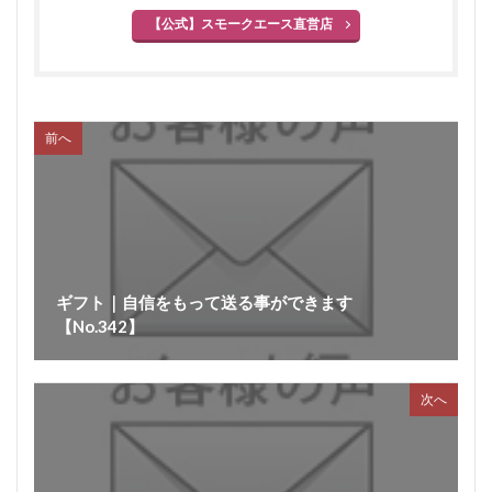
ポラロイド
レビュー
消毒
賞味期間
【公式】スモークエース直営店
官能検査
クリーンパック
三枚肉
残留農薬
シーズニング
塩づけ
塩抜き
湿塩せき法
湿度
子豚
魚肉ソーセージ
前へ
クックドソーセージ
クックドハム
クノブラウソーセージ
クラコウソーセージ
無菌包装
サワーハム
グルタミン酸ナトリウム
グルテン
コラーゲン
混合ソーセージ
混合プレスハム
コンビーフ
細菌性食中毒
ギフト｜自信をもって送る事ができます
サイドベーコン
在来種
採卵鶏
【No.342】
サウザンホットソーセージ
殺菌
薩摩鶏
カントリースタイル
酸化
サマーソーセージ
次へ
食塩
充填機
食中毒
食肉衛生
食肉加工品
食肉食鳥処理加工業
焼き加減
ボジョレー
ウォータリーポーク
カッター