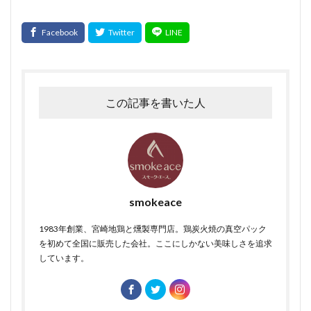
お客様の声スモーク・エース
柚子こしょう
ショルダーベーコン
日本農林規格
ジルツブルスト
真空包装
真空包装機
真空冷却
シンケン
グリーゼ
コンテスト
ブログ
食品衛生管理者
食品衛生法
食品添加物
植物性たん白
お中元
この記事を書いた人
お歳暮
すじ
JAS規格
正肉
monoマガジン
くいしんぼ倶楽部
イタリアン
春巻き
キッシュ
レシピ，キャロットライス
大雨
大雪
遅延
同梱
追加
複数
Tanto
サンドウィッチ
おはよう奥さん
smokeace
宮崎名物
ABCマガジン
せせり香草焼
1983年創業、宮崎地鶏と燻製専門店。鶏炭火焼の真空パック
宮崎地頭鶏ももスモーク
真空パック
を初めて全国に販売した会社。ここにしかない美味しさを追求
しています。
イタリアンサラミ
パスタ
TokyoWalker
お問合せ
イタリアンフレッシュポークソーセージ
うま味
フジテレビスーパーニュース
ハガキ