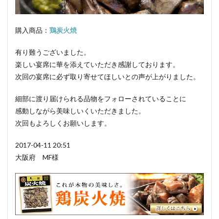
スモークドハム
スモークドビーフ
スモークフレーバー
スライサー
スライス
購入商品：
鶏炭火焼
セミドライソーセージ
速成くん煙法
ソフトサラミ
ソフトドライソーセージ
ソルビン酸
有り難うございました。
楽しい宴席に華を添えていただき感謝しております。
ダッチヘッドチーズ
次回の宴席に必ず取り寄せてほしいとの声が上がりました。
ダニッシュビーフアンドポークソーセージ
テール
タン
オリーブオイル
健康
炭水化物
細部に渡り届けられる品物をフォローされていることに
たん白質
タンブリング
血合肉
畜産
感動しながら美味しいくいただきました。
次回もよろしくお願いします。
矮鶏
中温菌
調味料
チョップドハム
ツアンポーネ
つなぎ
牛肉
逆性石けん
2017-04-11 20:51
ふるさとの味読本
手造り鶏ウインナー
dancyu
大阪府 MF様
Flash
Sakura
おとなの週末
ささみスモーク
人工ケーシング
スイスクラブソーセージ
水分含有量
スコッチビーフソーセージ
ワンタン包み揚げ
ごきげんテレビ