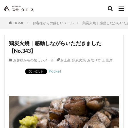
カナディアンベーコン
加熱殺菌
加熱食肉製品
カバノッシ
ガリッシャンソーセージ
カルパス
岩塩
安定剤
スモークドソーセージ
HOME
お客様からの嬉しいメール
鶏炭火焼｜感動しながらいただ
キャリオンビーフ
ハードドライソーセージ
テリーヌ
天然ケーシング
うまうまチキンロール
鶏炭火焼｜感動しながらいただきました
天然色素
特選肉
ドライスモーク
ドリップ
【No.343】
トリミング
軟化
乳化剤
熱くん法
お客様からの嬉しいメール
お土産
,
鶏炭火焼
,
お取り寄せ
,
宴席
熱容量
ノイエンブルガーブルスト
焙くん法
Pocket
手羽元
焙焼製品
バイスヴルスト
バウエルンブラートブルスト
発酵
発酵ソーセージ
発色剤
発色助材
パテ
パプリカ
半解凍
ハンティングソーセージ
非加熱食肉製品
挽き肉
品質表示基準
デボンシャースタイルソーセージ
病原性大腸菌
スモークドダニッシュソーセージ
多糖類
スモークドタン
スモークドチューリンガー