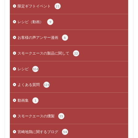
限定ギフトイベント
21
レシピ（動画）
9
お客様の声アンサー漫画
8
スモークエースの製品に関して
22
レシピ
104
よくある質問
124
動画集
1
スモークエースの燻製
55
宮崎地鶏に関するブログ
54