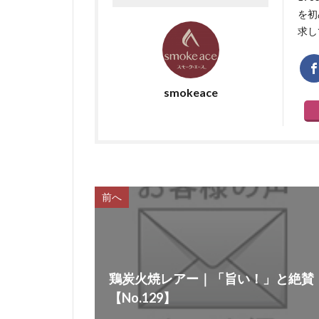
を初
求し
smokeace
前へ
鶏炭火焼レアー｜「旨い！」と絶賛
【No.129】