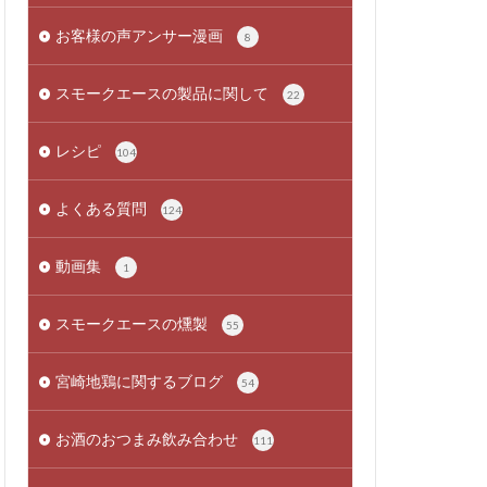
お客様の声アンサー漫画
8
スモークエースの製品に関して
22
レシピ
104
よくある質問
124
動画集
1
スモークエースの燻製
55
宮崎地鶏に関するブログ
54
お酒のおつまみ飲み合わせ
111