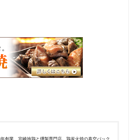
83年創業、宮崎地鶏と燻製専門店。鶏炭火焼の真空パック