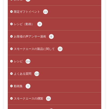
限定ギフトイベント
21
レシピ（動画）
9
お客様の声アンサー漫画
8
スモークエースの製品に関して
22
レシピ
104
よくある質問
124
動画集
1
スモークエースの燻製
55