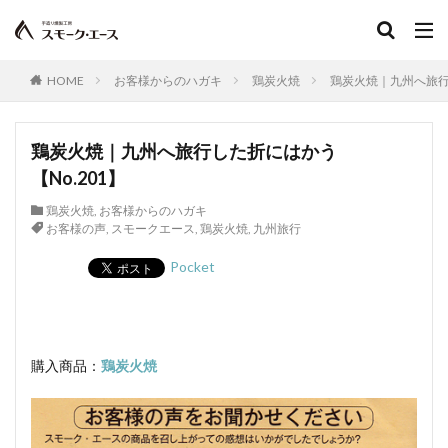
サウザンホットソーセージ
殺菌
薩摩鶏
カントリースタイル
酸化
サマーソーセージ
HOME
お客様からのハガキ
鶏炭火焼
鶏炭火焼｜九州へ旅行し
食塩
充填機
食中毒
食肉衛生
食肉加工品
食肉食鳥処理加工業
焼き加減
ボジョレー
ウォータリーポーク
カッター
鶏炭火焼｜九州へ旅行した折にはかう
【No.201】
サイレントカッター
くん煙室
くん煙発生機
殺菌釜
殺菌灯
ショートホーン
鶏炭火焼
,
お客様からのハガキ
お客様の声
,
スモークエース
,
鶏炭火焼
,
九州旅行
グリーンリング
ジャージー
若齢肥育
しゃも
軍鶏
ジャンボン・ブラン・ドゥ・パリ
Pocket
シューソーセージ
充填
シュバルツベルダーブラスト
シュペックブルスト
ショートカットハム
ショートプレート
購入商品：
鶏炭火焼
鶏炭火焼レア－
スモークソフトベーコン
ボジョレーセット
鶏ガーリックフランク