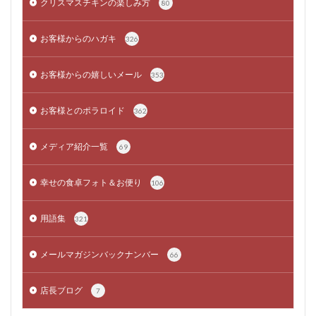
クリスマスチキンの楽しみ方
80
お客様からのハガキ
326
お客様からの嬉しいメール
353
お客様とのポラロイド
362
メディア紹介一覧
69
幸せの食卓フォト＆お便り
106
用語集
321
メールマガジンバックナンバー
66
店長ブログ
7