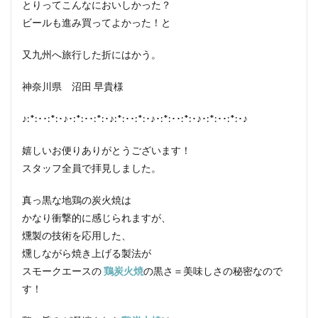
とりってこんなにおいしかった？
ビールも進み買ってよかった！と
又九州へ旅行した折にはかう。
神奈川県 沼田 早貴様
♪:*:･･:*:･♪･:*:･･:*:･♪:*:･･:*:･♪･:*:･･:*:･♪･:*:･･:*:･♪
嬉しいお便りありがとうございます！
スタッフ全員で拝見しました。
真っ黒な地鶏の炭火焼は
かなり衝撃的に感じられますが、
燻製の技術を応用した、
燻しながら焼き上げる製法が
スモークエースの
鶏炭火焼
の黒さ＝美味しさの秘密なので
す！