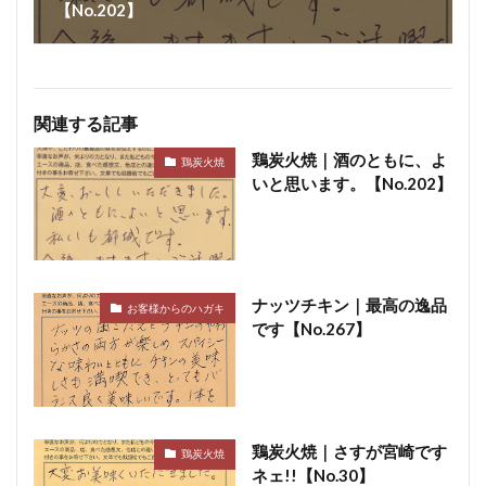
【No.202】
関連する記事
鶏炭火焼｜酒のともに、よ
鶏炭火焼
いと思います。【No.202】
ナッツチキン｜最高の逸品
お客様からのハガキ
です【No.267】
鶏炭火焼｜さすが宮崎です
鶏炭火焼
ネェ!!【No.30】