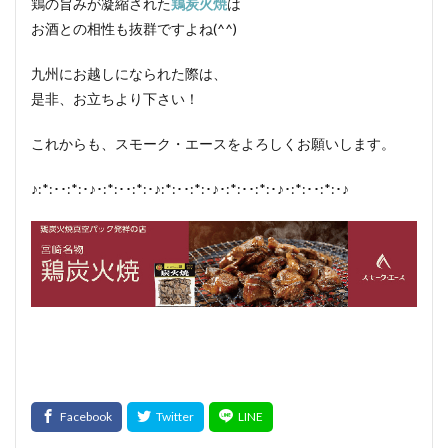
鶏の旨みが凝縮された
鶏炭火焼
は
お酒との相性も抜群ですよね(^^)
九州にお越しになられた際は、
是非、お立ちより下さい！
これからも、スモーク・エースをよろしくお願いします。
♪:*:･･:*:･♪･:*:･･:*:･♪:*:･･:*:･♪･:*:･･:*:･♪･:*:･･:*:･♪