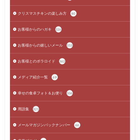
クリスマスチキンの楽しみ方
80
お客様からのハガキ
326
お客様からの嬉しいメール
353
お客様とのポラロイド
362
メディア紹介一覧
69
幸せの食卓フォト＆お便り
106
用語集
321
メールマガジンバックナンバー
66