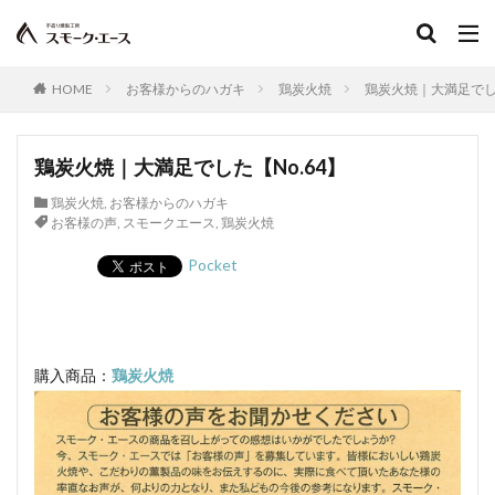
食塩
充填機
食中毒
食肉衛生
食肉加工品
食肉食鳥処理加工業
焼き加減
ボジョレー
ウォータリーポーク
カッター
HOME
お客様からのハガキ
鶏炭火焼
鶏炭火焼｜大満足でした
サイレントカッター
くん煙室
くん煙発生機
殺菌釜
殺菌灯
ショートホーン
鶏炭火焼｜大満足でした【No.64】
グリーンリング
ジャージー
若齢肥育
しゃも
鶏炭火焼
,
お客様からのハガキ
軍鶏
ジャンボン・ブラン・ドゥ・パリ
お客様の声
,
スモークエース
,
鶏炭火焼
シューソーセージ
充填
Pocket
シュバルツベルダーブラスト
シュペックブルスト
ショートカットハム
ショートプレート
鶏炭火焼レア－
スモークソフトベーコン
ボジョレーセット
鶏ガーリックフランク
購入商品：
鶏炭火焼
検索