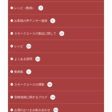
レシピ（動画）
9
お客様の声アンサー漫画
8
スモークエースの製品に関して
22
レシピ
104
よくある質問
124
動画集
1
スモークエースの燻製
55
宮崎地鶏に関するブログ
54
お酒のおつまみ飲み合わせ
111