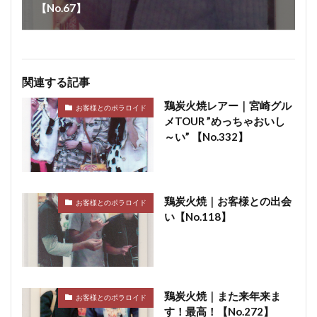
【No.67】
関連する記事
鶏炭火焼レアー｜宮崎グル
お客様とのポラロイド
メTOUR ”めっちゃおいし
～い” 【No.332】
鶏炭火焼｜お客様との出会
お客様とのポラロイド
い【No.118】
鶏炭火焼｜また来年来ま
お客様とのポラロイド
す！最高！【No.272】