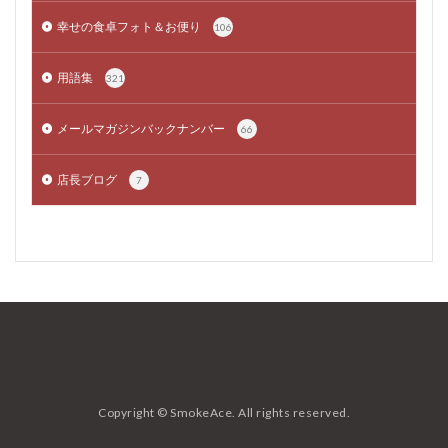
幸せの食卓フォト＆お便り
106
用語集
321
メールマガジンバックナンバー
66
店長ブログ
7
Copyright © SmokeAce. All rights reserved.