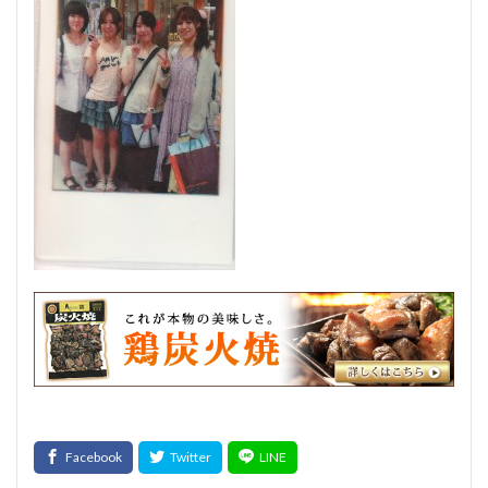
サイドベーコン
在来種
採卵鶏
サウザンホットソーセージ
殺菌
薩摩鶏
カントリースタイル
酸化
サマーソーセージ
食塩
充填機
食中毒
食肉衛生
食肉加工品
食肉食鳥処理加工業
焼き加減
ボジョレー
ウォータリーポーク
カッター
サイレントカッター
くん煙室
くん煙発生機
殺菌釜
殺菌灯
ショートホーン
グリーンリング
ジャージー
若齢肥育
しゃも
軍鶏
ジャンボン・ブラン・ドゥ・パリ
シューソーセージ
充填
シュバルツベルダーブラスト
シュペックブルスト
ショートカットハム
ショートプレート
鶏炭火焼レア－
スモークソフトベーコン
ボジョレーセット
鶏ガーリックフランク