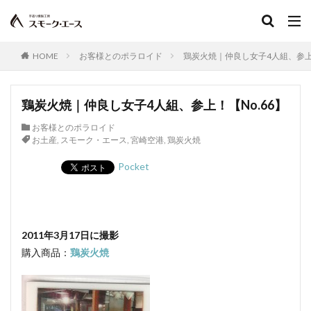
Tanto
サンドウィッチ
おはよう奥さん
宮崎名物
ABCマガジン
せせり香草焼
宮崎地頭鶏ももスモーク
真空パック
HOME
お客様とのポラロイド
鶏炭火焼｜仲良し女子4人組、参上！
イタリアンサラミ
パスタ
TokyoWalker
お問合せ
イタリアンフレッシュポークソーセージ
鶏炭火焼｜仲良し女子4人組、参上！【No.66】
うま味
フジテレビスーパーニュース
ハガキ
お客様とのポラロイド
ポラロイド
レビュー
消毒
賞味期間
お土産
,
スモーク・エース
,
宮崎空港
,
鶏炭火焼
官能検査
クリーンパック
三枚肉
残留農薬
Pocket
シーズニング
塩づけ
塩抜き
湿塩せき法
湿度
子豚
魚肉ソーセージ
クックドソーセージ
クックドハム
2011年3月17日に撮影
クノブラウソーセージ
クラコウソーセージ
購入商品：
鶏炭火焼
無菌包装
サワーハム
グルタミン酸ナトリウム
グルテン
コラーゲン
混合ソーセージ
混合プレスハム
コンビーフ
細菌性食中毒