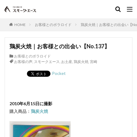
ショルダーベーコン
日本農林規格
ジルツブルスト
真空包装
真空包装機
真空冷却
シンケン
グリーゼ
コンテスト
ブログ
食品衛生管理者
HOME
お客様とのポラロイド
鶏炭火焼｜お客様との出会い【No.
食品衛生法
食品添加物
植物性たん白
お中元
お歳暮
すじ
JAS規格
正肉
鶏炭火焼｜お客様との出会い【No.137】
monoマガジン
くいしんぼ倶楽部
イタリアン
春巻き
キッシュ
レシピ，キャロットライス
お客様とのポラロイド
お客様の声
,
スモークエース
,
お土産
,
鶏炭火焼
,
宮崎
大雨
大雪
遅延
同梱
追加
複数
Pocket
Tanto
サンドウィッチ
おはよう奥さん
宮崎名物
ABCマガジン
せせり香草焼
宮崎地頭鶏ももスモーク
真空パック
イタリアンサラミ
パスタ
TokyoWalker
2010年6月15日に撮影
お問合せ
イタリアンフレッシュポークソーセージ
購入商品：
鶏炭火焼
うま味
フジテレビスーパーニュース
ハガキ
ポラロイド
レビュー
消毒
賞味期間