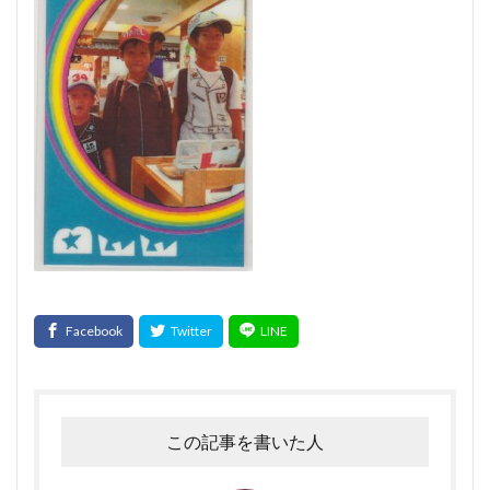
官能検査
クリーンパック
三枚肉
残留農薬
シーズニング
塩づけ
塩抜き
湿塩せき法
湿度
子豚
魚肉ソーセージ
クックドソーセージ
クックドハム
クノブラウソーセージ
クラコウソーセージ
無菌包装
サワーハム
グルタミン酸ナトリウム
グルテン
コラーゲン
混合ソーセージ
混合プレスハム
コンビーフ
細菌性食中毒
サイドベーコン
在来種
採卵鶏
サウザンホットソーセージ
殺菌
薩摩鶏
カントリースタイル
酸化
サマーソーセージ
食塩
充填機
食中毒
食肉衛生
食肉加工品
食肉食鳥処理加工業
焼き加減
ボジョレー
ウォータリーポーク
カッター
この記事を書いた人
サイレントカッター
くん煙室
くん煙発生機