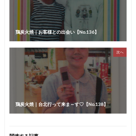
鶏炭火焼｜お客様との出会い【No.136】
次へ
鶏炭火焼｜台北行って来ま～す♡【No.138】
関連する記事