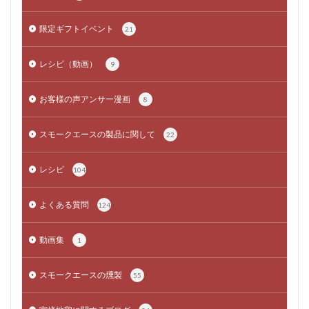
限定ギフトイベント
21
レシピ（動画）
9
お客様の声アンサー漫画
8
スモークエースの製品に関して
22
レシピ
104
よくある質問
124
動画集
1
スモークエースの燻製
55