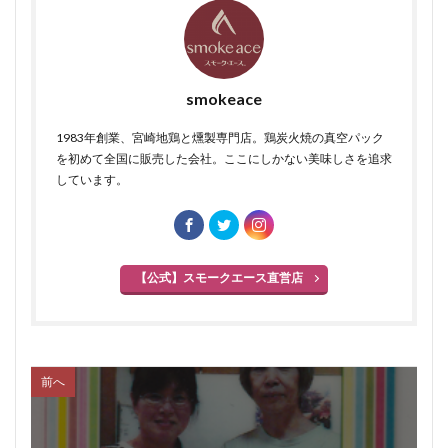
殺菌釜
殺菌灯
ショートホーン
グリーンリング
ジャージー
若齢肥育
しゃも
軍鶏
ジャンボン・ブラン・ドゥ・パリ
シューソーセージ
充填
smokeace
シュバルツベルダーブラスト
シュペックブルスト
1983年創業、宮崎地鶏と燻製専門店。鶏炭火焼の真空パック
ショートカットハム
ショートプレート
を初めて全国に販売した会社。ここにしかない美味しさを追求
しています。
鶏炭火焼レア－
スモークソフトベーコン
ボジョレーセット
鶏ガーリックフランク
検索
【公式】スモークエース直営店
前へ