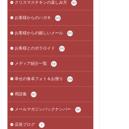
クリスマスチキンの楽しみ方
80
お客様からのハガキ
326
お客様からの嬉しいメール
353
お客様とのポラロイド
362
メディア紹介一覧
69
幸せの食卓フォト＆お便り
106
用語集
321
メールマガジンバックナンバー
66
店長ブログ
7