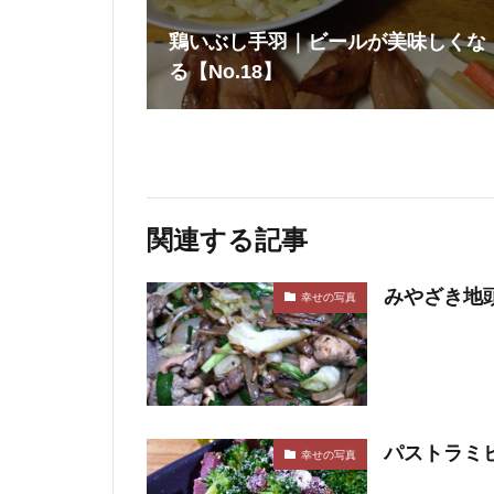
鶏いぶし手羽｜ビールが美味しくな
る【No.18】
関連する記事
みやざき地頭
幸せの写真
パストラミ
幸せの写真