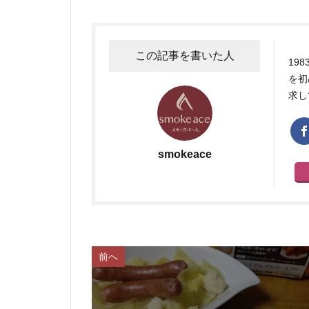
この記事を書いた人
19
を初
求し
smokeace
前へ