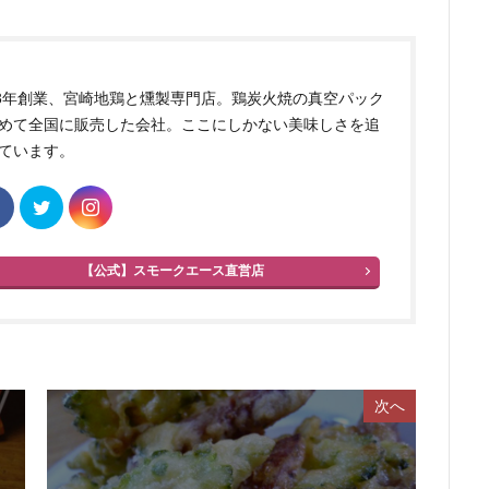
83年創業、宮崎地鶏と燻製専門店。鶏炭火焼の真空パック
めて全国に販売した会社。ここにしかない美味しさを追
ています。
【公式】スモークエース直営店
次へ