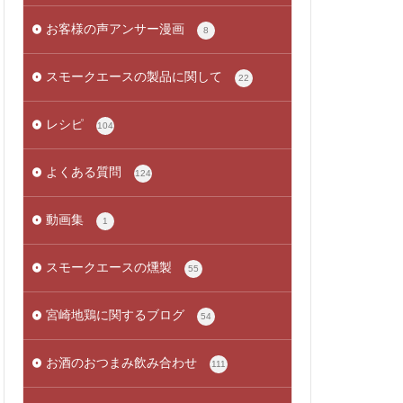
お客様の声アンサー漫画
8
スモークエースの製品に関して
22
レシピ
104
よくある質問
124
動画集
1
スモークエースの燻製
55
宮崎地鶏に関するブログ
54
お酒のおつまみ飲み合わせ
111