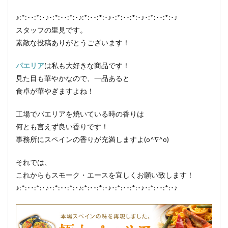
シューソーセージ
充填
♪:*:･･:*:･♪･:*:･･:*:･♪:*:･･:*:･♪･:*:･･:*:･♪･:*:･･:*:･♪
シュバルツベルダーブラスト
シュペックブルスト
スタッフの里見です。
ショートカットハム
ショートプレート
素敵な投稿ありがとうございます！
鶏炭火焼レア－
スモークソフトベーコン
パエリア
は私も大好きな商品です！
ボジョレーセット
鶏ガーリックフランク
見た目も華やかなので、一品あると
食卓が華やぎますよね！
検索
工場でパエリアを焼いている時の香りは
何とも言えず良い香りです！
事務所にスペインの香りが充満しますよ(o^∇^o)
それでは、
これからもスモーク・エースを宜しくお願い致します！
♪:*:･･:*:･♪･:*:･･:*:･♪:*:･･:*:･♪･:*:･･:*:･♪･:*:･･:*:･♪