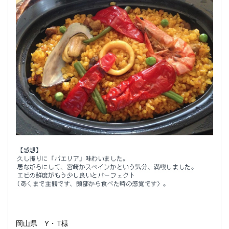
クックドソーセージ
クックドハム
クノブラウソーセージ
クラコウソーセージ
無菌包装
サワーハム
グルタミン酸ナトリウム
グルテン
コラーゲン
混合ソーセージ
混合プレスハム
コンビーフ
細菌性食中毒
サイドベーコン
在来種
採卵鶏
サウザンホットソーセージ
殺菌
薩摩鶏
カントリースタイル
酸化
サマーソーセージ
食塩
充填機
食中毒
食肉衛生
食肉加工品
食肉食鳥処理加工業
焼き加減
ボジョレー
ウォータリーポーク
カッター
サイレントカッター
くん煙室
くん煙発生機
殺菌釜
殺菌灯
ショートホーン
グリーンリング
ジャージー
若齢肥育
しゃも
岡山県 Y・T様
軍鶏
ジャンボン・ブラン・ドゥ・パリ