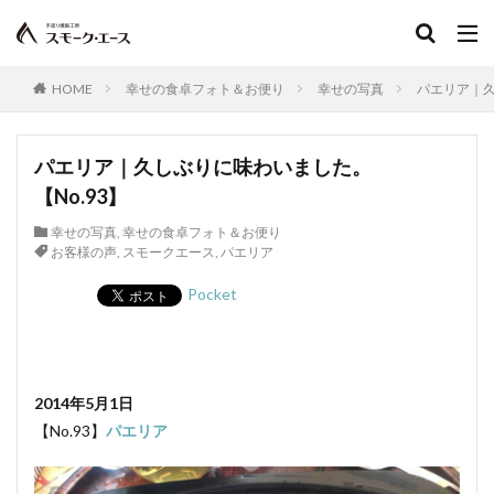
食品衛生法
食品添加物
植物性たん白
お中元
お歳暮
すじ
JAS規格
正肉
monoマガジン
くいしんぼ倶楽部
イタリアン
HOME
幸せの食卓フォト＆お便り
幸せの写真
パエリア｜久
春巻き
キッシュ
レシピ，キャロットライス
大雨
大雪
遅延
同梱
追加
複数
パエリア｜久しぶりに味わいました。
Tanto
サンドウィッチ
おはよう奥さん
【No.93】
宮崎名物
ABCマガジン
せせり香草焼
幸せの写真
,
幸せの食卓フォト＆お便り
お客様の声
宮崎地頭鶏ももスモーク
,
スモークエース
,
パエリア
真空パック
イタリアンサラミ
パスタ
TokyoWalker
Pocket
お問合せ
イタリアンフレッシュポークソーセージ
うま味
フジテレビスーパーニュース
ハガキ
ポラロイド
レビュー
消毒
賞味期間
2014年5月1日
官能検査
クリーンパック
三枚肉
残留農薬
【No.93】
パエリア
シーズニング
塩づけ
塩抜き
湿塩せき法
湿度
子豚
魚肉ソーセージ