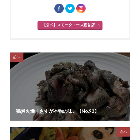
【公式】スモークエース直営店
前へ
鶏炭火焼｜さすが本物の味。【No.92】
次へ