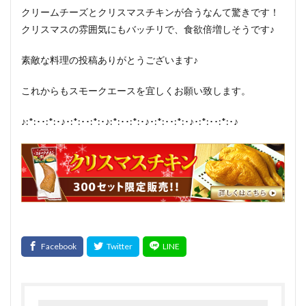
クリームチーズとクリスマスチキンが合うなんて驚きです！
クリスマスの雰囲気にもバッチリで、食欲倍増しそうです♪
素敵な料理の投稿ありがとうございます♪
これからもスモークエースを宜しくお願い致します。
♪:*:･･:*:･♪･:*:･･:*:･♪:*:･･:*:･♪･:*:･･:*:･♪･:*:･･:*:･♪