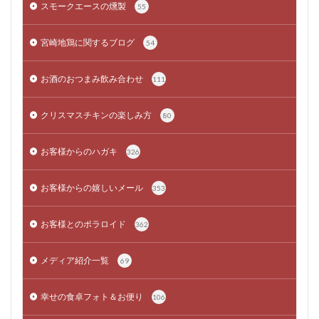
スモークエースの燻製
55
宮崎地鶏に関するブログ
54
お酒のおつまみ飲み合わせ
111
クリスマスチキンの楽しみ方
80
お客様からのハガキ
326
お客様からの嬉しいメール
353
お客様とのポラロイド
362
メディア紹介一覧
69
幸せの食卓フォト＆お便り
106