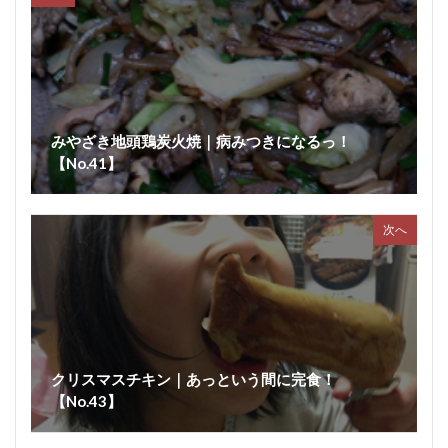
みやざき地頭鶏炭火焼｜病みつきになるっ！
【No.41】
次へ
クリスマスチキン｜あっという間に完食！
【No.43】