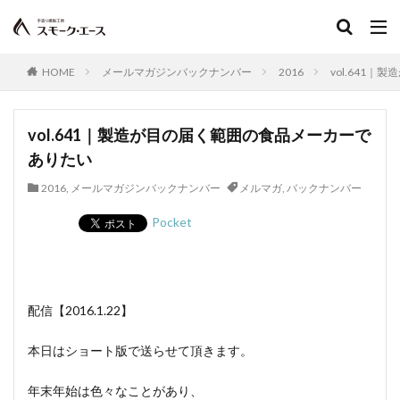
ボジョレー
ウォータリーポーク
カッター
サイレントカッター
くん煙室
くん煙発生機
殺菌釜
殺菌灯
ショートホーン
HOME
メールマガジンバックナンバー
2016
vol.641
グリーンリング
ジャージー
若齢肥育
しゃも
軍鶏
ジャンボン・ブラン・ドゥ・パリ
vol.641｜製造が目の届く範囲の食品メーカーで
シューソーセージ
充填
ありたい
シュバルツベルダーブラスト
シュペックブルスト
2016
,
メールマガジンバックナンバー
メルマガ
,
バックナンバー
ショートカットハム
ショートプレート
Pocket
鶏炭火焼レア－
スモークソフトベーコン
ボジョレーセット
鶏ガーリックフランク
検索
配信【2016.1.22】
本日はショート版で送らせて頂きます。
年末年始は色々なことがあり、