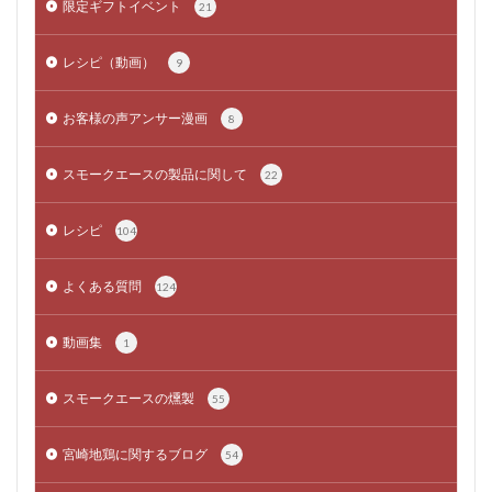
限定ギフトイベント
21
レシピ（動画）
9
お客様の声アンサー漫画
8
スモークエースの製品に関して
22
レシピ
104
よくある質問
124
動画集
1
スモークエースの燻製
55
宮崎地鶏に関するブログ
54