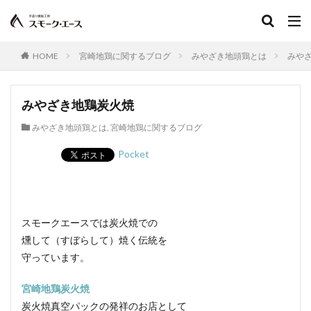
矮鶏
中温菌
調味料
チョップドハム
ツアンポーネ
つなぎ
牛肉
逆性石けん
ふるさとの味読本
手造り鶏ウインナー
dancyu
HOME
宮崎地鶏に関するブログ
みやざき地頭鶏とは
みや
Flash
Sakura
おとなの週末
ささみスモーク
人工ケーシング
スイスクラブソーセージ
みやざき地鶏炭火焼
水分含有量
スコッチビーフソーセージ
みやざき地頭鶏とは
,
宮崎地鶏に関するブログ
ワンタン包み揚げ
ごきげんテレビ
お客様の声スモーク・エース
柚子こしょう
Pocket
ショルダーベーコン
日本農林規格
ジルツブルスト
真空包装
真空包装機
真空冷却
シンケン
グリーゼ
コンテスト
ブログ
食品衛生管理者
スモークエースでは炭火焼での
食品衛生法
食品添加物
植物性たん白
お中元
燻して（すぼらして）焼く伝統を
お歳暮
すじ
JAS規格
正肉
守っています。
monoマガジン
くいしんぼ倶楽部
イタリアン
宮崎地鶏炭火焼
春巻き
キッシュ
レシピ，キャロットライス
炭火焼真空パックの発祥のお店として