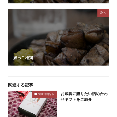
ボジョレーセット
鶏ガーリックフランク
次へ
検索
媛っこ地鶏
関連する記事
お歳暮に贈りたい詰め合わ
宮崎地鶏なら
せギフトをご紹介