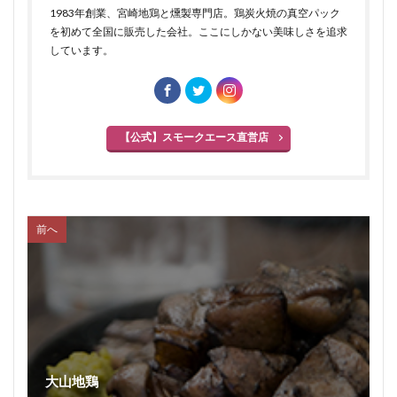
混合プレスハム
コンビーフ
細菌性食中毒
1983年創業、宮崎地鶏と燻製専門店。鶏炭火焼の真空パック
を初めて全国に販売した会社。ここにしかない美味しさを追求
サイドベーコン
在来種
採卵鶏
しています。
サウザンホットソーセージ
殺菌
薩摩鶏
カントリースタイル
酸化
サマーソーセージ
食塩
充填機
食中毒
食肉衛生
【公式】スモークエース直営店
食肉加工品
食肉食鳥処理加工業
焼き加減
ボジョレー
ウォータリーポーク
カッター
サイレントカッター
くん煙室
くん煙発生機
殺菌釜
殺菌灯
ショートホーン
前へ
グリーンリング
ジャージー
若齢肥育
しゃも
軍鶏
ジャンボン・ブラン・ドゥ・パリ
シューソーセージ
充填
シュバルツベルダーブラスト
シュペックブルスト
ショートカットハム
ショートプレート
大山地鶏
鶏炭火焼レア－
スモークソフトベーコン