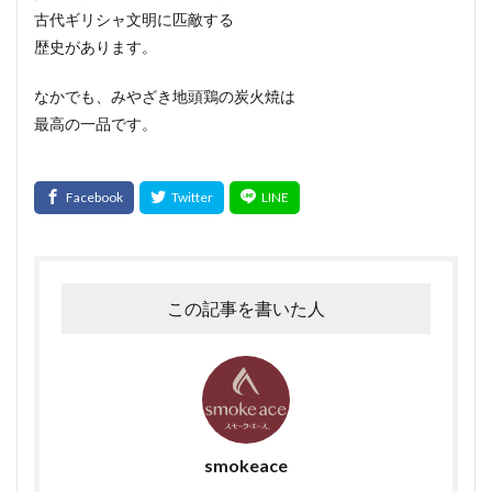
大雨
大雪
遅延
同梱
追加
複数
古代ギリシャ文明に匹敵する
Tanto
サンドウィッチ
おはよう奥さん
歴史があります。
宮崎名物
ABCマガジン
せせり香草焼
なかでも、みやざき地頭鶏の炭火焼は
宮崎地頭鶏ももスモーク
真空パック
最高の一品です。
イタリアンサラミ
パスタ
TokyoWalker
お問合せ
イタリアンフレッシュポークソーセージ
うま味
フジテレビスーパーニュース
ハガキ
ポラロイド
レビュー
消毒
賞味期間
官能検査
クリーンパック
三枚肉
残留農薬
シーズニング
この記事を書いた人
塩づけ
塩抜き
湿塩せき法
湿度
子豚
魚肉ソーセージ
クックドソーセージ
クックドハム
クノブラウソーセージ
クラコウソーセージ
無菌包装
サワーハム
グルタミン酸ナトリウム
smokeace
グルテン
コラーゲン
混合ソーセージ