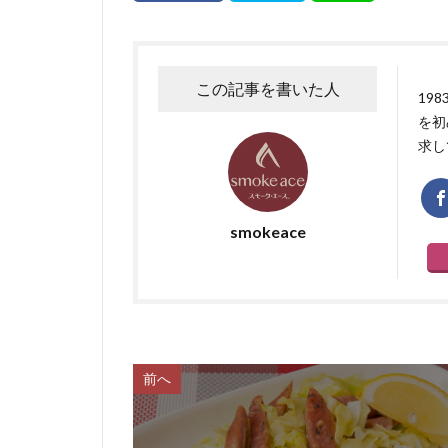
この記事を書いた人
19
を初
求し
smokeace
前へ