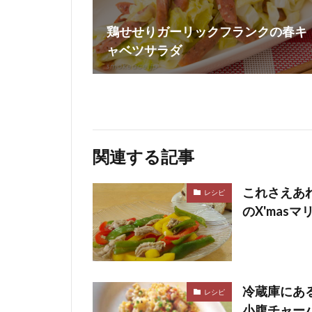
鶏せせりガーリックフランクの春キ
ャベツサラダ
関連する記事
これさえあ
レシピ
のX'masマ
冷蔵庫にあ
レシピ
小腹チャー