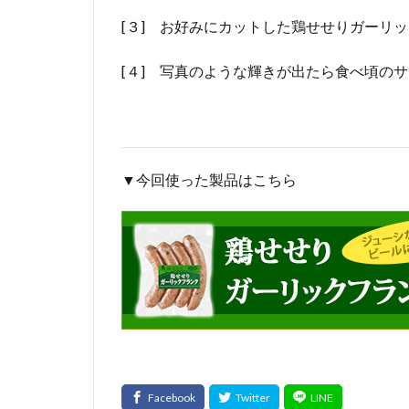
[３] お好みにカットした鶏せせりガーリ
[４] 写真のような輝きが出たら食べ頃の
▼今回使った製品はこちら