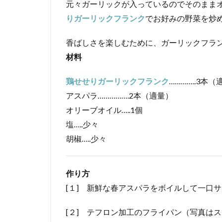
元々ガーリックが入っているのでそのまま
りガーリックフランク
でお好みの野菜を炒
香ばしさを楽しむために、ガーリックフラ
材料
鶏せせりガーリックフランク
…………..3本
アスパラ…………….2本（適量）
オリーブオイル…..1個
塩…..少々
胡椒…..少々
作り方
[１] 新鮮な春アスパラをボイルして一口
[２] テフロン加工のフライパン（写真は