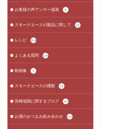
お客様の声アンサー漫画
8
スモークエースの製品に関して
22
レシピ
104
よくある質問
124
動画集
1
スモークエースの燻製
55
宮崎地鶏に関するブログ
54
お酒のおつまみ飲み合わせ
111