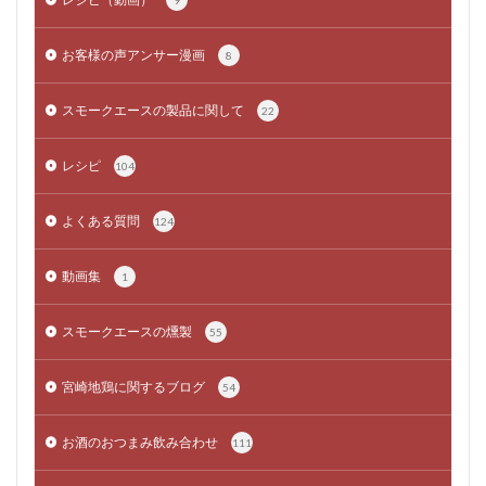
9
お客様の声アンサー漫画
8
スモークエースの製品に関して
22
レシピ
104
よくある質問
124
動画集
1
スモークエースの燻製
55
宮崎地鶏に関するブログ
54
お酒のおつまみ飲み合わせ
111