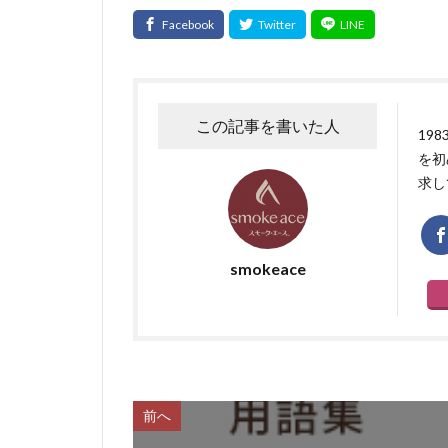
この記事を書いた人
19
を初
求し
smokeace
前へ