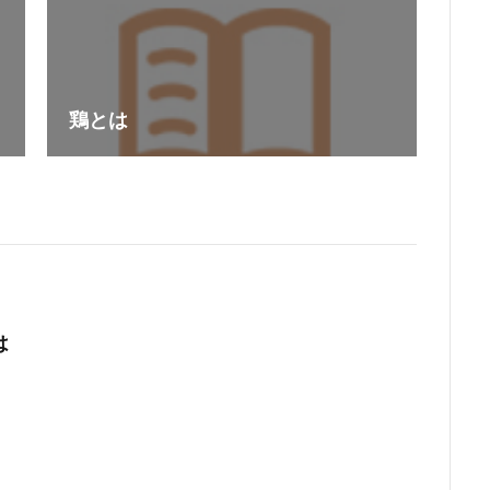
鶏とは
は