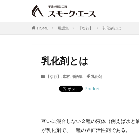
HOME
用語集
【な行】
乳化剤とは
乳化剤とは
【な行】
,
素材
,
用語集
乳化剤
Pocket
互いに混合しない２種の液体（例えば水と
が乳化剤で、一種の界面活性剤である。