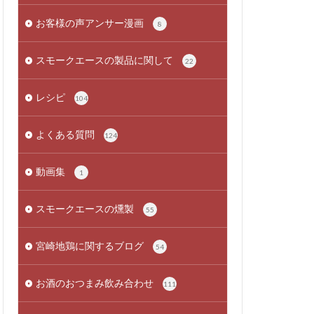
お客様の声アンサー漫画
8
スモークエースの製品に関して
22
レシピ
104
よくある質問
124
動画集
1
スモークエースの燻製
55
宮崎地鶏に関するブログ
54
お酒のおつまみ飲み合わせ
111