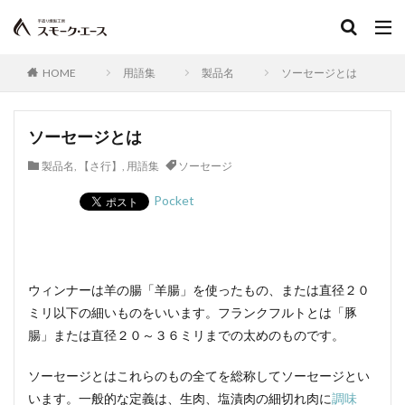
サイドベーコン
在来種
採卵鶏
サウザンホットソーセージ
殺菌
薩摩鶏
カントリースタイル
酸化
サマーソーセージ
HOME
用語集
製品名
ソーセージとは
食塩
充填機
食中毒
食肉衛生
食肉加工品
食肉食鳥処理加工業
焼き加減
ソーセージとは
ボジョレー
ウォータリーポーク
カッター
製品名
,
【さ行】
,
用語集
ソーセージ
サイレントカッター
くん煙室
くん煙発生機
殺菌釜
殺菌灯
ショートホーン
Pocket
グリーンリング
ジャージー
若齢肥育
しゃも
軍鶏
ジャンボン・ブラン・ドゥ・パリ
シューソーセージ
充填
ウィンナーは羊の腸「羊腸」を使ったもの、または直径２０
シュバルツベルダーブラスト
シュペックブルスト
ミリ以下の細いものをいいます。フランクフルトとは「豚
ショートカットハム
ショートプレート
腸」または直径２０～３６ミリまでの太めのものです。
鶏炭火焼レア－
スモークソフトベーコン
ソーセージとはこれらのもの全てを総称してソーセージとい
ボジョレーセット
鶏ガーリックフランク
います。一般的な定義は、生肉、塩漬肉の細切れ肉に
調味