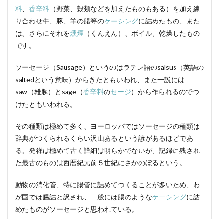
料
、
香辛料
（野菜、穀類などを加えたものもある）を加え練
検索
り合わせ牛、豚、羊の腸等の
ケーシング
に詰めたもの、また
は、さらにそれを
燻煙
（くんえん）、ボイル、乾燥したもの
です。
ソーセージ（Sausage）というのはラテン語のsalsus（英語の
saltedという意味）からきたともいわれ、また一説には
saw（雄豚）とsage（
香辛料
の
セージ
）から作られるのでつ
けたともいわれる。
その種類は極めて多く、ヨーロッパではソーセージの種類は
辞典がつくられるくらい沢山あるという諺があるほどであ
る。発祥は極めて古く詳細は明らかでないが、記録に残され
た最古のものは西暦紀元前５世紀にさかのぼるという。
動物の消化管、特に腸管に詰めてつくることが多いため、わ
が国では腸詰と訳され、一般には腸のような
ケーシング
に詰
めたものがソーセージと思われている。