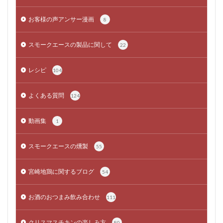
お客様の声アンサー漫画
8
スモークエースの製品に関して
22
レシピ
104
よくある質問
124
動画集
1
スモークエースの燻製
55
宮崎地鶏に関するブログ
54
お酒のおつまみ飲み合わせ
111
クリスマスチキンの楽しみ方
80