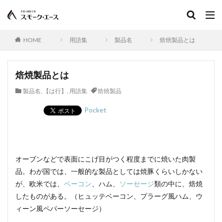
ツアンポーネ
つなぎ
牛肉
逆性石けん
ふるさとの味読本
手造り鶏ウインナー
dancyu
Flash
Sakura
おとなの週末
ささみスモーク
HOME
用語集
製品名
焙焼製品とは
人工ケーシング
スイスクラブソーセージ
水分含有量
スコッチビーフソーセージ
焙焼製品とは
ワンタン包み揚げ
ごきげんテレビ
製品名
,
【は行】
,
用語集
焙焼製品
お客様の声スモーク・エース
柚子こしょう
Pocket
ショルダーベーコン
日本農林規格
ジルツブルスト
真空包装
真空包装機
真空冷却
シンケン
グリーゼ
コンテスト
ブログ
食品衛生管理者
食品衛生法
食品添加物
植物性たん白
お中元
オーブンなどで表面にこげ目がつく程度までに焼いた肉製
品。わが国では、一般的な製品としては焼豚くらいしかない
お歳暮
すじ
JAS規格
正肉
が、欧米では、
ベーコン
、ハム、
ソーセージ
類の中に、焙焼
monoマガジン
くいしんぼ倶楽部
イタリアン
したものがある。（ヒュッテベーコン、プラーグ風ハム、ウ
春巻き
キッシュ
レシピ，キャロットライス
ィーン風ペパーソーセージ）
大雨
大雪
遅延
同梱
追加
複数