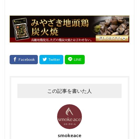
Tanto
サンドウィッチ
おはよう奥さん
宮崎名物
ABCマガジン
せせり香草焼
宮崎地頭鶏ももスモーク
真空パック
イタリアンサラミ
パスタ
TokyoWalker
お問合せ
イタリアンフレッシュポークソーセージ
うま味
フジテレビスーパーニュース
ハガキ
ポラロイド
レビュー
消毒
賞味期間
官能検査
クリーンパック
三枚肉
残留農薬
シーズニング
塩づけ
塩抜き
湿塩せき法
湿度
子豚
魚肉ソーセージ
この記事を書いた人
クックドソーセージ
クックドハム
クノブラウソーセージ
クラコウソーセージ
無菌包装
サワーハム
グルタミン酸ナトリウム
グルテン
コラーゲン
混合ソーセージ
smokeace
混合プレスハム
コンビーフ
細菌性食中毒