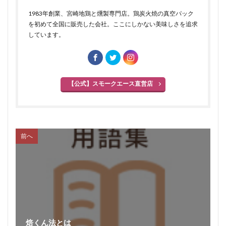
サイドベーコン
在来種
採卵鶏
1983年創業、宮崎地鶏と燻製専門店。鶏炭火焼の真空パック
を初めて全国に販売した会社。ここにしかない美味しさを追求
サウザンホットソーセージ
殺菌
薩摩鶏
しています。
カントリースタイル
酸化
サマーソーセージ
食塩
充填機
食中毒
食肉衛生
食肉加工品
食肉食鳥処理加工業
焼き加減
【公式】スモークエース直営店
ボジョレー
ウォータリーポーク
カッター
サイレントカッター
くん煙室
くん煙発生機
殺菌釜
殺菌灯
ショートホーン
グリーンリング
ジャージー
若齢肥育
しゃも
前へ
軍鶏
ジャンボン・ブラン・ドゥ・パリ
シューソーセージ
充填
シュバルツベルダーブラスト
シュペックブルスト
ショートカットハム
ショートプレート
鶏炭火焼レア－
スモークソフトベーコン
ボジョレーセット
鶏ガーリックフランク
焙くん法とは