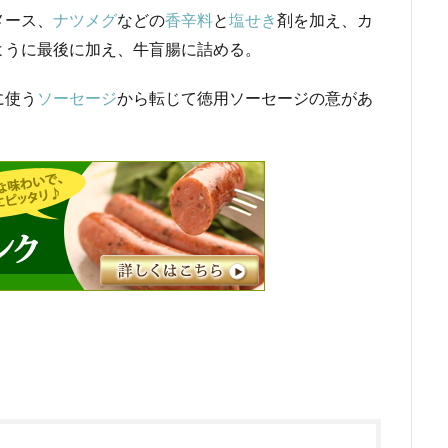
メース、
ナツメグ
などの
香辛料
と
塩せき
剤を加え、カ
ように最後に加え、牛盲腸に詰める。
に使う
ソーセージ
から転じて徳用ソーセージの意があ