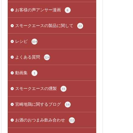
お客様の声アンサー漫画
8
スモークエースの製品に関して
22
レシピ
104
よくある質問
124
動画集
1
スモークエースの燻製
55
宮崎地鶏に関するブログ
54
お酒のおつまみ飲み合わせ
111