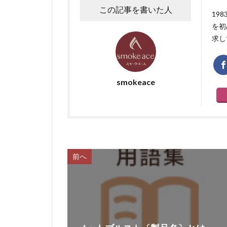
この記事を書いた人
19
を初
求し
smokeace
前へ