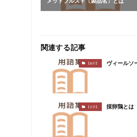
メットブルスト〔製品名〕とは
関連する記事
ヴィールソ
【あ行】
採卵鶏とは
【さ行】