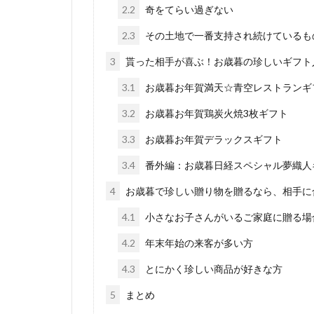
2.2
奇をてらい過ぎない
2.3
その土地で一番支持され続けているも
3
貰った相手が喜ぶ！お歳暮の珍しいギフト
3.1
お歳暮お年賀満天☆青空レストランギ
3.2
お歳暮お年賀鶏炭火焼3枚ギフト
3.3
お歳暮お年賀デラックスギフト
3.4
番外編：お歳暮日経スペシャル夢織人
4
お歳暮で珍しい贈り物を贈るなら、相手に
4.1
小さなお子さんがいるご家庭に贈る場
4.2
年末年始の来客が多い方
4.3
とにかく珍しい商品が好きな方
5
まとめ