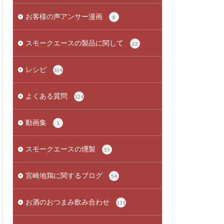
お客様の声アンサー漫画
8
スモークエースの製品に関して
22
レシピ
104
よくある質問
124
動画集
1
スモークエースの燻製
55
宮崎地鶏に関するブログ
54
お酒のおつまみ飲み合わせ
111