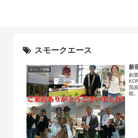
スモークエース
新
イベント情報
創
K
鶏炭
能