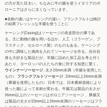
の方が見た目太い。ちなみに牛の腸を使うイタリアのボ
ローニアはさらに太くなっています。
■名称の違いはケーシングの違い、フランクフルトは検討
の結果フレッシュな羊腸を使うことに
ケーシング(Casing)はソーセージの表皮部分の事であ
る。主に動物の腸を用いるほか、人工（コラーゲン、プ
ラスチック、セルロース製）のものもある。ケーシング
の中に調味した挽肉を入れてソーセージを作る。自分自
身も大好きな製品だが、羊腸に詰めた加工品を考え付く
あたり、ヨーロッパの人たちの食に対する知恵に驚く。
ウインナーソーセージ
…太さ20mm未満（羊腸を使用した
もの）
フランクフルトソーセージ
…20mm以上36mm未満
（豚腸を使用したもの） 日本では、日本農林規格により
使った腸によって名称が変わる。牛腸又は製品の太さが
36mm以上のソーセージはボロニアソーセージ 、豚腸又
は製品の太さが20mm以上36mm未満のソーセージはフラ