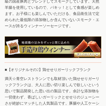
級の国産豚肉とブレンドしてスモークしています。天然
羊腸を使用しているので、パキッ！として食感が楽しめ
ます。お子様にも楽しんでいただける、食品衛生法で定
められた最低限の添加物しか含んでいないスモーク・エ
ースが誇るウィンナーソーセージです。
■【オリジナルその2】鶏せせりガーリックフランク
満天☆青空レストランンでも取材頂いた鶏せせりガーリ
ックフランクは、大人に思い切り楽しんで欲しいという
思いで製品開発した思い出の製品です。余計な添加物を
一切使わず、香ばしいガーリックとせせりのジューシー
さが絶妙にマッチした人気製品です。豚腸や人工ケーシ