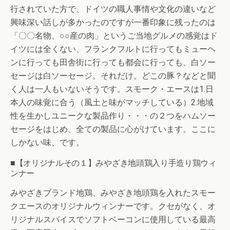
行されていた方で、ドイツの職人事情や文化の違いなど
興味深い話しが多かったのですが一番印象に残ったのは
「〇〇名物、○○産の肉」というご当地グルメの感覚はド
イツには全くない、フランクフルトに行ってもミューヘ
ンに行っても田舎街に行っても都会に行っても、白ソー
セージは白ソーセージ。それだけ。どこの豚？などと聞
く人は一人もいないそうです。スモーク・エースは1.日
本人の味覚に合う（風土と味がマッチしている）2.地域
性を生かしユニークな製品作り・・・の２つをハムソー
セージをはじめ、全ての製品に心がけています。ここに
しかない味、です。
■【オリジナルその１】みやざき地頭鶏入り手造り鶏ウィ
ンナー
みやざきブランド地鶏、みやざき地頭鶏を入れたスモー
クエースのオリジナルウィンナーです。クセがなく、オ
リジナルスパイスでソフトベーコンに使用している最高