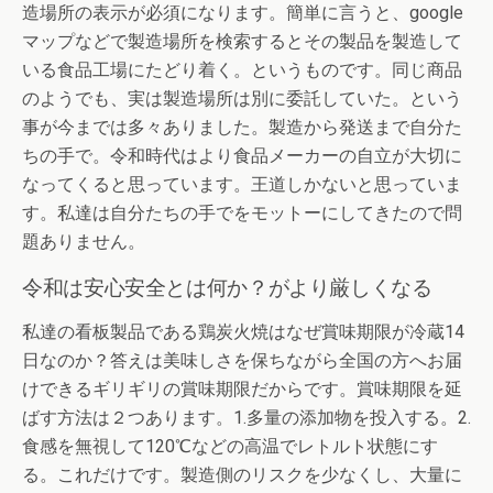
造場所の表示が必須になります。簡単に言うと、google
マップなどで製造場所を検索するとその製品を製造して
いる食品工場にたどり着く。というものです。同じ商品
のようでも、実は製造場所は別に委託していた。という
事が今までは多々ありました。製造から発送まで自分た
ちの手で。令和時代はより食品メーカーの自立が大切に
なってくると思っています。王道しかないと思っていま
す。私達は自分たちの手でをモットーにしてきたので問
題ありません。
令和は安心安全とは何か？がより厳しくなる
私達の看板製品である鶏炭火焼はなぜ賞味期限が冷蔵14
日なのか？答えは美味しさを保ちながら全国の方へお届
けできるギリギリの賞味期限だからです。賞味期限を延
ばす方法は２つあります。1.多量の添加物を投入する。2.
食感を無視して120℃などの高温でレトルト状態にす
る。これだけです。製造側のリスクを少なくし、大量に