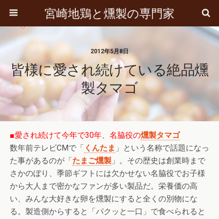
宮崎地鶏と燻製の専門家
2012年5月8日
皆様に愛され続けている絶品燻
製タマゴ
■愛され続けて今年で30年、名脇役の
燻製タマゴ
数年前テレビCMで「
くんたま
」という名称で話題になっ
た事があるのが「
たまご燻製
」。その歴史は創業時まで
さかのぼり、季節ギフトには欠かせない名脇役でお子様
から大人まで密かなファンが多い製品だ。栄養価の高
い、みんな大好きな卵を燻製にすると全くの別物にな
る。製造側からすると「パクッと一口」で食べられると