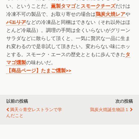
い、ということだ。
薫製タマゴ
と
スモークチーズ
だけは
冷凍不可の製品で、お取り寄せの場合は
鶏炭火焼レア
や
パエリア
などの冷凍品と同梱はできない（それ以外はほ
とんど冷蔵品）。調理の手間は全くいらないがグリーン
サラダなどに散らして頂くと、一気に贅沢な一品に生ま
れ変わるので是非試して頂きたい。変わらない味にホッ
とする。スモーク・エースの歴史とともに歩んできた
タ
マゴ燻製
の味わいだ。
【商品ページ】たまご燻製>>
以前の投稿
次の投稿
満天☆青空レストランで学
鶏炭火焼誕生物語１
んだこと