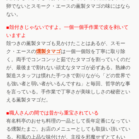
卵でないとスモーク・エースの薫製タマゴの味にはなら
ない。
■殻付きじゃないですよ。一個一個手作業で皮を剥いて
いますよ
殻つきの薫製タマゴも見かけたことはあるが、スモー
ク・エースの
燻製タマゴ
は一個一個殻を丁寧に取り除
く。両手でコンコンッと茹でたタマゴを割っていくのだ
が、最後まで割れない頑丈なタマゴが必ずある。熟練の
製造スタッフは慣れた手つきで割りながら「どの世界で
も強い者と弱い者がいるんですね」と毎回、哲学的な事
を言っている。手作業で丁寧さが美味ししさの秘密とい
える薫製タマゴだ。
■職人さんの間では昔から重宝されている
有名料亭のおせち料理の一品として長年定番になってい
る燻製たまご。お店のメニューとしても取扱い頂いてい
る。和風の上品な味付けが、主役を邪魔せずとてもい