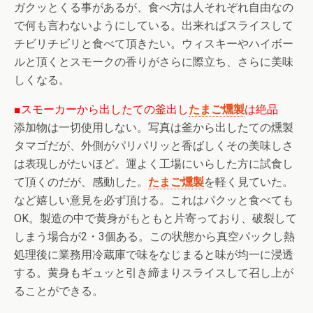
ガクッとくる事があるが、食べ方は人それぞれ自由なの
で何も言わないようにしている。出来ればスライスして
チビリチビリと食べて頂きたい。ウィスキーやハイボー
ルと頂くとスモークの香りがさらに際立ち、さらに美味
しくなる。
■スモーカーから出したての釜出し
たまご燻製
は絶品
添加物は一切使用しない。写真は釜から出したての燻製
タマゴだが、外側がパリパリッと香ばしくその美味しさ
は表現しがたいほど。運よく工場にいらした方に試食し
て頂くのだが、感動した。
たまご燻製
を軽く見ていた。
など嬉しい意見を必ず頂ける。これはパクッと食べても
OK。製造の中で黄身がもともと片寄っており、破裂して
しまう場合が2・3個ある。この状態から真空パックし熱
処理後に業務用冷蔵庫で味をなじまると味が均一に浸透
する。黄身もギュッと引き締まりスライスして召し上が
ることができる。