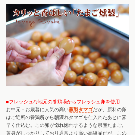
■フレッシュな地元の養鶏場からフレッシュ卵を使用
お中元・お歳暮に人気の高い
薫製タマゴ
だが、原料の卵
はご近所の養鶏所から朝獲れタマゴを仕入れたあとに素
早く仕込む。この卵が惚れ惚れするような県産たまご。
黄身がしっかりしており通常より高い高級品だが、この