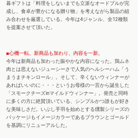
暮ギフトは「料理をしないまでも立派なオードブルが完
成し、食卓が豊かになる贈り物」を考えながら製品の組
み合わせを厳選している。今年は4ジャンル、全12種類
を提案させて頂いた。
■心機一転。新商品も加わり、内容を一新。
今年は新商品も加わった賑やかな内容になった。鶏ムネ
肉とは思えないジューシーさで人気のヘルシーハム「う
まうまチキンロール」。そして、辛くないウィンナーが
あればいいのに・・・というお母様の一言から誕生した
「スモークチーズinマイルドウィンナー」。発売と同時
に多くの方に絶賛頂いている、シンプルかつ誰もが好き
な美味しさだ。いぶし手羽を始めとする燻製シリーズの
パッケージもイメージカラーであるブラウンとゴールド
を基調にリニューアルした。