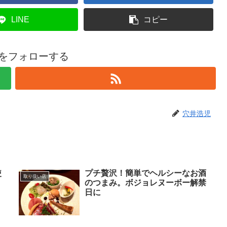
LINE
コピー
をフォローする
穴井浩児
使
プチ贅沢！簡単でヘルシーなお酒
取り扱い店
リ
のつまみ。ボジョレヌーボー解禁
日に