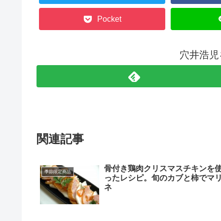
Pocket
穴井浩児
関連記事
骨付き鶏肉クリスマスチキンを
季節限定商品
ったレシピ。旬のカブと柿でマ
ネ