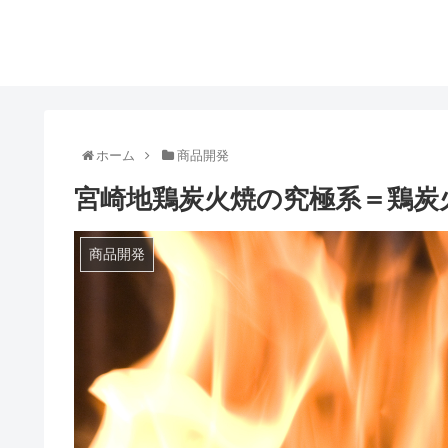
ホーム
商品開発
宮崎地鶏炭火焼の究極系＝鶏炭
商品開発