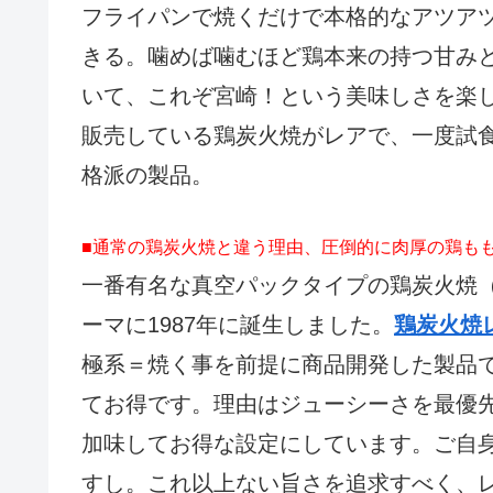
フライパンで焼くだけで本格的なアツア
きる。噛めば噛むほど鶏本来の持つ甘み
いて、これぞ宮崎！という美味しさを楽
販売している鶏炭火焼がレアで、一度試
格派の製品。
■通常の鶏炭火焼と違う理由、圧倒的に肉厚の鶏も
一番有名な真空パックタイプの鶏炭火焼（2
ーマに1987年に誕生しました。
鶏炭火焼
極系＝焼く事を前提に商品開発した製品で
てお得です。理由はジューシーさを最優
加味してお得な設定にしています。ご自
すし。これ以上ない旨さを追求すべく、