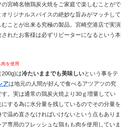
ツの宮崎名物鶏炭火焼をご家庭で楽しむことがで
とオリジナルスパイスの絶妙な旨みがマッチして
しむことが出来る究極の製品。宮崎空港店で実演
食されたお客様は必ずリピーターになるという本
も肉を使用
00g)は
冷たいままでも美味しい
という事をテ
レア
は地元の人間が好んで食べるアツアツの究
す。実は通常の鶏炭火焼より30ｇ増量してい
先にする為に水分量を残しているのでその分量を
身で温め直さなければいけないという点もありま
レア専用のフレッシュな鶏もも肉を使用していま