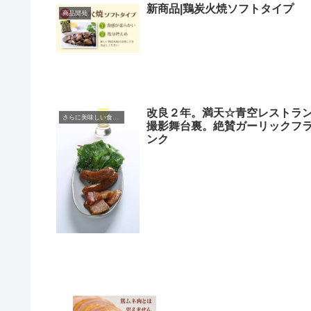
新商品|鶏炭火焼ソフトタイプ
商品開発
改良２年。満天☆青空レストラ
さらに美味しい食べ方
撮影舞台裏。絶賛ガーリックフ
ンク