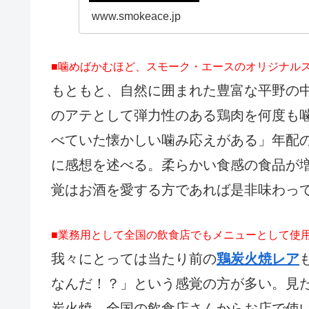
www.smokeace.jp
■噛めばかむほど、スモーク・エースのオリジナル
もともと、自然に囲まれた豊富な平野の
のアテとして弾力性のある鶏肉を何度も
べていた懐かしい噛み応えがある」年配
に感想を述べる。柔らかい食感の食品が
覚はお酒を愛する方であれば是非味わっ
■業務用として全国の飲食店でもメニューとして使
我々にとっては当たり前の
鶏炭火焼レア
なんだ！？」という感覚の方が多い。見
炭火焼。全国の飲食店さんからお店で使